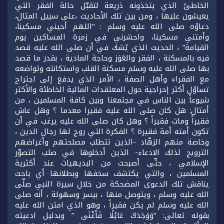
الخاطئ الذي يتخذونه ذريعة لتقبّل حالة الفقر التي
يعيشون عليها ، ومن بين تلك الأحاديث ،على سبيل المثال،
دعاؤه صلى الله عليه وسلم : “اللهم أحيني مسكينا،
وأمتني مسكينا، واحشرني في زمرة المساكين يوم
القيامة” ، الحديث الذي يُشك في أن صلى الله عليه قصد
فيه بالمسكنة ، الفقر والعَوَز وحاجة المادية ، بقدر ما قصد
بها صلى الله عليه وسلم مسكنة القلب واستكانته وتواضعه
مع الفقراء وأهل الصفة ، الأمر الذي يدفع إلى اجتراح
تساؤل أكثر إحراجية حول المعتقدات المالية الخاطئة والأكثر
شيوعاً بين الناس في مجتمعنا وبين كافة المسلمين ، من
أمثال: هل كان صلى الله عليه فقيرا معدما ؟ وهل عاش
فقيراً ومات فقيراً ؟ وهل كان صلى الله عليه يرغب في أن
تكون أمته أمة فقيرة ؟ الفكرة التي روج لها رجال الدين ،
وخاصة منهم الزهّاد -الذين تتطلب مصلحتهم وأغراضهم
الترويج لذلك الادعاء- الذين أدخلوها في صلب التصوّر
الإسلامي ، حتّى أصبحت من البديهيات عند أكثرية
المسلمين ، والتي يكتشف سخفها وبطلانها أي باحث
يناقش تلك الدعوى المضحكة من خلال سيرة النبي صلّى
الله عليه وسلم ، ويتوصل منها ، بيسر وسهولة ، أنه صلى
الله عليه وسلم لم يكن فقيراً ، وهو الذي امتن الله عليه
بقوله تعالى: “وَوَجَدَكَ عَائِلًا فَأَغْنَى ” وبدليل ادعيته