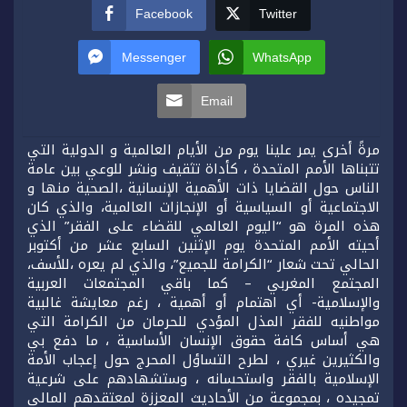
Facebook
Twitter
Messenger
WhatsApp
Email
مرةً أخرى يمر علينا يوم من الأيام العالمية و الدولية التي
تتبناها الأمم المتحدة ، كأداة تثقيف ونشر للوعي بين عامة
الناس حول القضايا ذات الأهمية الإنسانية ،الصحية منها و
الاجتماعية أو السياسية أو الإنجازات العالمية، والذي كان
هذه المرة هو “اليوم العالمي للقضاء على الفقر” الذي
أحيته الأمم المتحدة يوم الإثنين السابع عشر من أكتوبر
الحالي تحت شعار “الكرامة للجميع”، والذي لم يعره ،للأسف،
المجتمع المغربي – كما باقي المجتمعات العربية
والإسلامية- أي اهتمام أو أهمية ، رغم معايشة غالبية
مواطنيه للفقر المذل المؤدي للحرمان من الكرامة التي
هي أساس كافة حقوق الإنسان الأساسية ، ما دفع بي
والكثيرين غيري ، لطرح التساؤل المحرج حول إعجاب الأمة
الإسلامية بالفقر واستحسانه ، وستشهادهم على شرعية
تمجيده ، بمجموعة من الأحاديث المعززة لمعتقدهم المالي