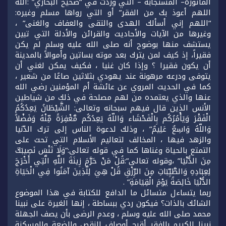
المأثورة– المستجابة – التي وردت في “صحيح البخاري” :الله
اللهم أعوذ بك من الفقر” أو التي رواها مسلم وغيره:
“اللهم إني أسألك الهدى والتقى والعفاف والغنى” ،
وغيرها من الآيات والأحاديث والقرائن والأدلة التي تبين
يستشف منها بوضوح أنه صلى الله عليه وسلم لم يكن
فقيراً، إذ كيف لمن يترك بعد موته بساتين وأموالاً بالمدينة
أن يكون فقيرا ؟ وإذا كان غنيا ، فكيف يمكن لغني أن
يتوفى ودرعه مرهونة عند يهودي بثلاثين صاعًا من شعير ،
كما في الحديث المروي عن عائشة أم المؤمنين رضي الله
عنها والذي يعتمده من لهم مصلحة في ذلك من شياطين
الأنس الذين قال فيهم سبحانه وتعالى: الشَّيْطَانُ يَعِدُكُمُ
الْفَقْرَ وَيَأْمُرُكُم بِالْفَحْشَاء وَاللّهُ يَعِدُكُم مَّغْفِرَةً مِّنْهُ وَفَضْلاً
وَاللّهُ وَاسِعٌ عَلِيمٌ” ، وذلك لدعوة الناس إلى ترك الدّنيا
والزهد فيها ، المخالف لتعاليم الأسلام التي تحث على
التمتع بالحياة وغناها كما في قوله تعالى:”وَلَا تَنْسَ نَصِيبَكَ
مِنَ الدُّنْيَا” ،وقوله تعالى”:قُلْ مَنْ حَرَّمَ زِينَةَ اللَّهِ الَّتِي أَخْرَجَ
لِعِبَادِهِ وَالطَّيِّبَاتِ مِنَ الرِّزْقِ قُلْ هِيَ لِلَّذِينَ آمَنُوا فِي الْحَيَاةِ
الدُّنْيَا خَالِصَةً يَوْمَ الْقِيَامَةِ” .
ربما يتساءل متسائل ما الدافع للكتابة في هذا الموضوع
الشائك بالذات؟ فيكون ردي ببساطة ، إنها الغيرة على نبينا
محمد صلى الله عليه وسلم ، وعدم الرضى بأن يصف الجهلة
نبينا الكريم بالفقر أقبح أوصاف النقص والضعة والمسكنة