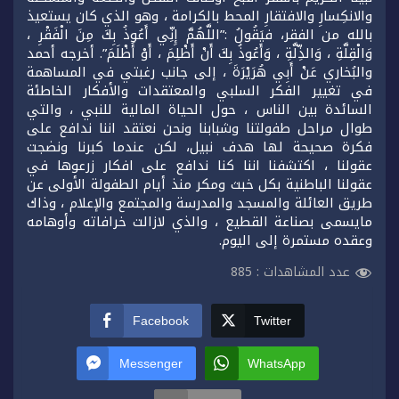
والانكِسارِ والافتقارِ المحط بالكرامة ، وهو الذي كان يستعيذ
بالله من الفقر، فيَقُولُ :”اللَّهُمَّ إِنِّي أَعُوذُ بِكَ مِنَ الْفَقْرِ ،
وَالْقِلَّةِ ، وَالذِّلَّةِ ، وَأَعُوذُ بِكَ أَنْ أَظْلِمَ ، أَوْ أُظْلَمَ”. أخرجه أحمد
والبُخاري عَنْ أَبِي هُرَيْرَةَ ، إلى جانب رغبتي في المساهمة
في تغيير الفكر السلبي والمعتقدات والأفكار الخاطئة
السائدة بين الناس ، حول الحياة المالية للنبي ، والتي
طوال مراحل طفولتنا وشبابنا ونحن نعتقد اننا ندافع على
فكرة صحيحة لها هدف نبيل، لكن عندما كبرنا ونضجت
عقولنا ، اكتشفنا اننا كنا ندافع على افكار زرعوها في
عقولنا الباطنية بكل خبث ومكر منذ أيام الطفولة الأولى عن
طريق العائلة والمسجد والمدرسة والمجتمع والإعلام ، وذاك
مايسمى بصناعة القطيع ، والذي لازالت خرافاته وأوهامه
وعقده مستمرة إلى اليوم.
عدد المشاهدات :
885
Facebook
Twitter
Messenger
WhatsApp