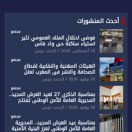
أحدث المنشورات
مجتمع
فوضى احتلال الملك العمومي تثير
استياء ساكنة حي واد فاس
10 أغسطس، 2026
الجديد بريس
مجتمع
الهيئات المهنية والنقابية لقطاع
الصحافة والنشر في المغرب تعلن
رفضها القاطع لـ”أي أجندة انتخابية
30 يوليو، 2026
الجديد بريس
مُعدة على مقاس سياسي ومصلحي
ضيق”
مجتمع
بمناسبة الذكرى 27 لعيد العرش المجيد..
المديرية العامة للأمن الوطني تفتتح
المقر الجديد لفرقة الشرطة السياحية
30 يوليو، 2026
الجديد بريس
بفاس
مجتمع
بمناسبة عيد العرش المجيد.. المديرية
العامة للأمن الوطني تعزز البنية الأمنية