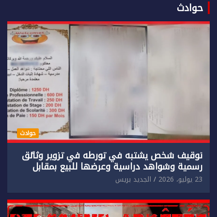
حوادث
حوادث
توقيف شخص يشتبه في تورطه في تزوير وثائق
رسمية وشواهد دراسية وعرضها للبيع بمقابل
مادي.
23 يوليو، 2026
الجديد بريس