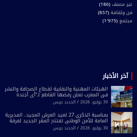
غير مصنف
(186)
فن وثقافة
(857)
مجتمع
(1٬975)
آخر الأخبار
الهيئات المهنية والنقابية لقطاع الصحافة والنشر
في المغرب تعلن رفضها القاطع لـ”أي أجندة
انتخابية مُعدة على مقاس سياسي ومصلحي
30 يوليو، 2026
الجديد بريس
ضيق”
بمناسبة الذكرى 27 لعيد العرش المجيد.. المديرية
العامة للأمن الوطني تفتتح المقر الجديد لفرقة
الشرطة السياحية بفاس
30 يوليو، 2026
الجديد بريس