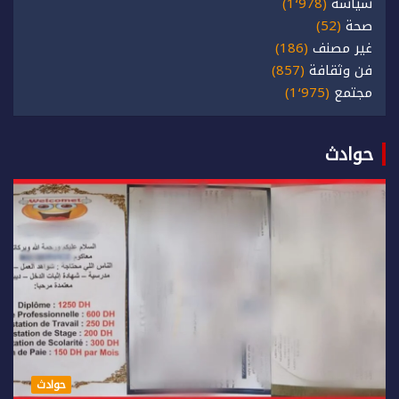
سياسة
(1٬978)
صحة
(52)
غير مصنف
(186)
فن وثقافة
(857)
مجتمع
(1٬975)
حوادث
حوادث