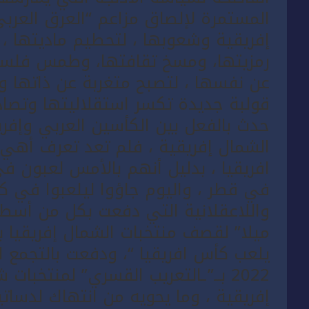
المستمرة لإلصاق مزاعم “العرق العربي
إفريقية وشعوبها ، لتحطيم ماديتها 
رمزيتها، ومسخ تقافتها، وطمس فلسفة
عن نفسها ، لتصبح متغربة عن ذاتها و
قولبة جديدة تكسر استقلاليتها وتصاد
حدث بالفعل بين الكأسين العربي وإفري
الشمال إفريقية ، فلم تعد تعرف أهي 
افريقيا ، بدليل أنهم بالأمس لعبون 
في قطر ، واليوم جاؤوا ليلعبوا في كأ
واللاعقلانية التي دفعت بكل من أسطو
ميلا” لقصف منتخبات الشمال إفريقيا ب
2022 بــ”ـالتعريب القسري” لمنتخب
إفريقية ، وما يحويه من انتهاك لدساتير