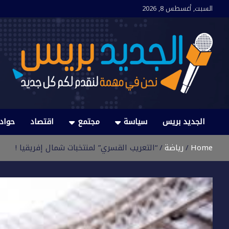
Ski
السبت, أغسطس 8, 2026
t
conten
الجديد بريس
نحن في مهمة لنقدم لكم كل جديد
الجديد بريس
سياسة
مجتمع
اقتصاد
حواد
Home
رياضة
“التعريب القسري” لمنتخبات شمال إفريقيا !