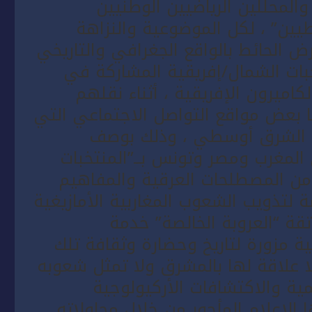
والمحللين الرياضيين الوطنيين
ين” ، لكل الموضوعية والنزاهة
ض الحائط بالواقع الجغرافي والتاريخي
بات الشمال/إفريقية المشاركة في
لكاميرون الإفريقية ، أثناء نقلهم
ا بعض مواقع التواصل الاجتماعي التي
ني الشرق أوسطي ، وذلك بوصف
 المغرب ومصر وتونس بــ”المنتخبات
د من المصطلحات العرقية والمفاهيم
 لتذويب الشعوب المغاربية الأمازيغية
تقة “العروبة الخالصة” خدمة
ية مزورة لتاريخ وحضارة وثقافة تلك
ا علاقة لها بالمشرق ولا تمثل شعوبه
لمية والاكتشافات الأركيولوجية
الإعلام المأجور من خلال محاولاته