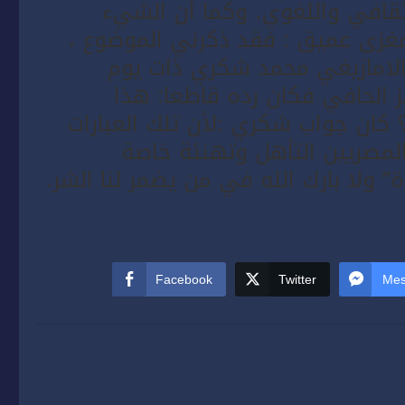
الثقافي واللغوي. وكما أن الشيء
غزى عميق : فقد ذكرني الموضوع ،
الامازيغي محمد شكري ذات يوم
بز الحافي فكان رده قاطعا: هذا
كان جواب شكري :لأن تلك العبارات
المصريين التأهل وتهنئة خاصة
ة” ولا بارك الله في من يضمر لنا الشر.
Facebook
Twitter
Mes