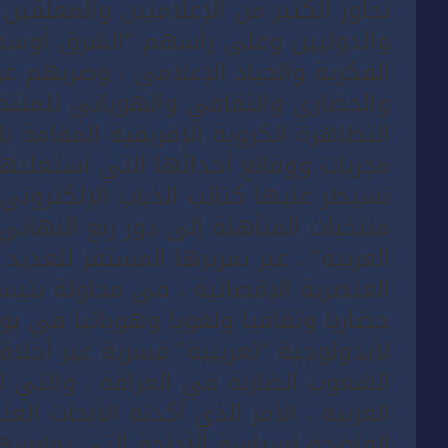
تجاوز الكثير من الإعلاميين والمعلقين 
والدوليين وعلى رأسهم “الشرق أوسطي
الفكرية والحياد الإعلامي ، وضربهم عر
والحضاري والثقافي والهوياتي للمنتخ
التظاهرة الكروية الإفريقية المقامة با
مجريات ووقائع أحداثها التي استغلته
تسيطر عليها كتائب الذباب الإلكترو
منتخبات المتأهلة إلى دور ربع النهائي
العربية” ، عبر تمريرها المستفز للعدي
العنصرية الإقصائية ، في محاولة بئيسة
حضاريا وثقافيا ولغويا وهوياتيا في بو
لأيدولوجية “تعريبية” قسرية غير أخلاق
الشعوب الضاربة في العراقة ، والتي ل
العربية ، الأمر الذي أكدته الأبحاث الع
الفاضحة لسياسة الأدلجة التي يمارسها 