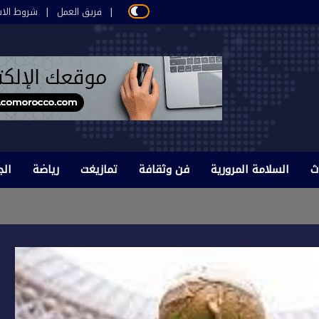
فريق العمل
شروط الاس
ث
السلامة المرورية
فن وثقافة
تمازيغت
رياضة
الج