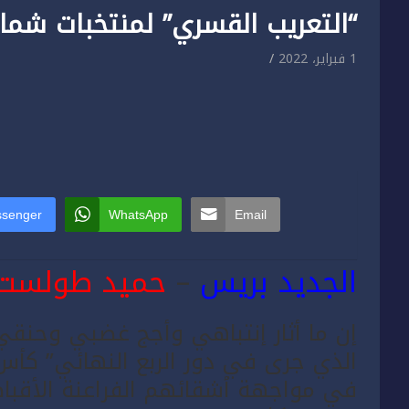
“التعريب القسري” لمنتخبات شمال 
1 فبراير، 2022
senger
WhatsApp
Email
الجديد بريس
–
حميد طولست
إن ما أثار إنتباهي وأجج غضبي وحنقي ،
الذي جرى في دور الربع النهائي” كأس 
في مواجهة أشقائهم الفراعنة الأقباط