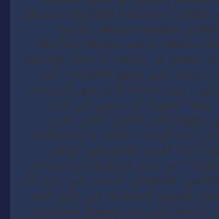
 الخالص” بالمنطقة المغاربية والشمال
، وهدم منظومة عيشها ، وكسر
 منتجها، وتغيير نظرتها وفكرتها
عن العالم من حولها، فتسهل قولبتها
ر حريتها على جميع الاصعدة ، كما
قي ، حيث إختلط الأمر على المنتخبات
عربية أسيوية أم تنتمي الى قارة
في بطولة كأس الخليج “كأس العرب”
س أمم أفريقيا ، العبث واللامنطقية
رة كرة القدم الكاميروني “روجي
قوله: ” من ليس أفريقيا ليس عليه أن
يلعب كأس افريقيا “، ودفعت بالتجمع العالمي الأمازيغي للتنديد في يناير 27،
ات شمال إفريقيا المشاركة في كأس أمم
 بلدانها التي تقر برسمية الأمازيغية