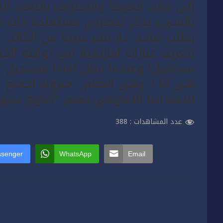
إلى جانب العربية والاعتراف بالتعدد 
بالشيء يذكر تحضرني مستملحة ذات م
بطلب صاحب دار نشر عربية من الكاتب 
بتعريب عبارات امازيغية في روايته الخ
مستحيل! وعندما سئل لماذا مستحيل ؟ 
هي أنا !. وفي الختام ، مبروك لجميع 
للامتدادنا الأمازيغي بمصر “أمازيغ سيو
عدد المشاهدات :
388
senger
WhatsApp
Email