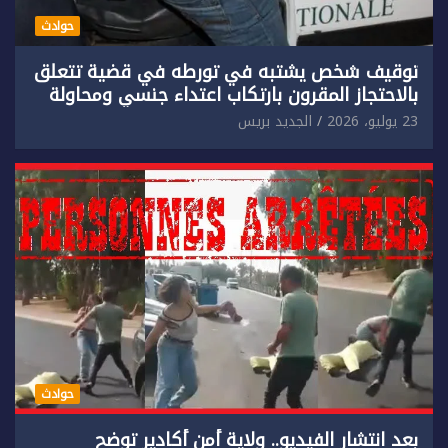
حوادث
توقيف شخص يشتبه في تورطه في قضية تتعلق
بالاحتجاز المقرون بارتكاب اعتداء جنسي ومحاولة
إضرام النار عمدا.
23 يوليو، 2026
الجديد بريس
حوادث
بعد انتشار الفيديو.. ولاية أمن أكادير توضح