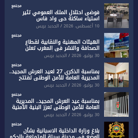
مجتمع
فوضى احتلال الملك العمومي تثير
استياء ساكنة حي واد فاس
10 أغسطس، 2026
الجديد بريس
مجتمع
الهيئات المهنية والنقابية لقطاع
الصحافة والنشر في المغرب تعلن
رفضها القاطع لـ”أي أجندة انتخابية
30 يوليو، 2026
الجديد بريس
مُعدة على مقاس سياسي ومصلحي
ضيق”
مجتمع
بمناسبة الذكرى 27 لعيد العرش المجيد..
المديرية العامة للأمن الوطني تفتتح
المقر الجديد لفرقة الشرطة السياحية
30 يوليو، 2026
الجديد بريس
بفاس
مجتمع
بمناسبة عيد العرش المجيد.. المديرية
العامة للأمن الوطني تعزز البنية الأمنية
بالناظور بإحداث فرقتين جديدتين
30 يوليو، 2026
الجديد بريس
مجتمع
بلاغ وزارة الداخلية الاسبانية بشأن
الوضع في مدينة سبتة المتمتعة بالحكم