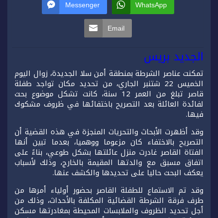
Messenger
WhatsApp
Email
الجديد بريس
تمكنت عناصر الشرطة بمنطقة أمن سلا الجديدة، زوال اليوم
الخميس 22 شتنبر الجاري، من تحديد مكان تواجد طفلة
قاصر تبلغ من العمر 12 سنة، كانت تشكل موضوع بحث
لفائدة العائلة بعد التصريح باختفائها في ظروف مشكوك
فيها.
وقد أظهرت الأبحاث والتحريات المنجزة في هذه القضية أن
التصريح بالاختفاء كان مزعوما ووهميا، بعدما تبين أنها
الفتاة القاصر غادرت منزل عائلتها بشكل طوعي، بناءً على
اتفاق مسبق مع والدتها المقيمة بالخارج، وذلك لأسباب
يعكف البحث حاليا على تحديدها والكشف عنها.
وقد تم الاستماع للطفلة القاصر بحضور أولياء أمرها من
طرف فرقة الشرطة القضائية المكلفة بالأحداث، وذلك من
أجل تحديد الظروف والملابسات المحيطة بمغادرتها مسكن