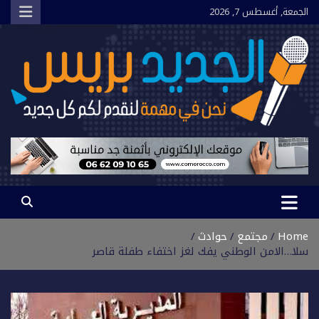
Ski
الجمعة, أغسطس 7, 2026
t
conten
الجديد بريس
نحن في مهمة لنقدم لكم كل جديد
Home
مجتمع
حوادث
سلا…الامن الوطني يفك لغز اختفاء طفلة قاصر