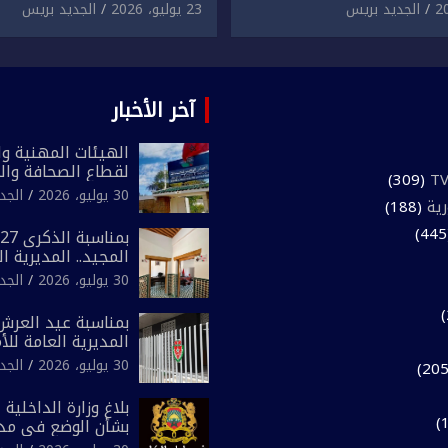
لمقرون باعتداء جسدي
المقرون بارتكاب اعتداء 
الجديد بريس
23 يوليو، 2026
الجديد بريس
ئح أجنبي.
ومحاولة إضرام النار عمدا.
آخر الأخبار
الهيئات المهنية وال
لقطاع الصحافة وال
(309)
المغرب تعلن رفضها
30 يوليو، 2026
الجد
رية
(188)
لـ”أي أجندة انتخابي
مقاس سياسي ومص
المجيد.. المديرية ا
الوطني تفتتح المقر
30 يوليو، 2026
الجد
لفرقة الشرطة السي
بمناسبة عيد العرش 
المديرية العامة لل
تعزز البنية الأمنية ب
30 يوليو، 2026
الجد
بإحداث فرقتين جدي
بلاغ وزارة الداخلية 
بشأن الوضع في مدي
المتمتعة بالحكم ال