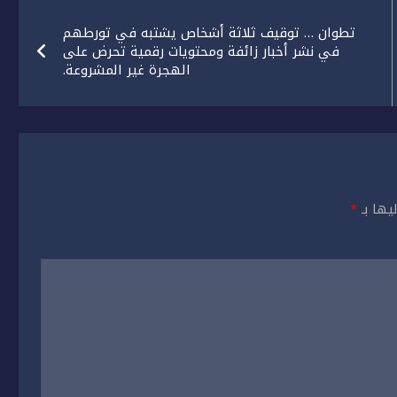
تطوان … توقيف ثلاثة أشخاص يشتبه في تورطهم
في نشر أخبار زائفة ومحتويات رقمية تحرض على
الهجرة غير المشروعة.
يها بـ
*