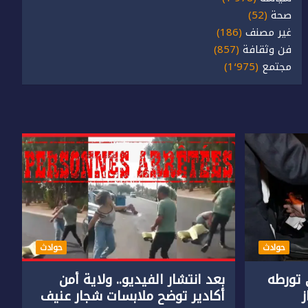
صحة
(52)
غير مصنف
(186)
فن وثقافة
(857)
مجتمع
(1٬975)
حوادث
حوادث
تورطه
بعد انتشار الفيديو.. ولاية أمن
أكادير توضح ملابسات شجار عنيف