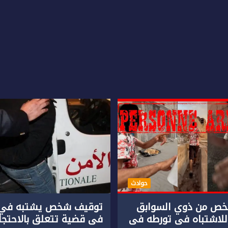
حوادث
ص من ذوي السوابق
توقيف شخص يشتبه في 
للاشتباه في تورطه في
في قضية تتعلق بالاحتجاز