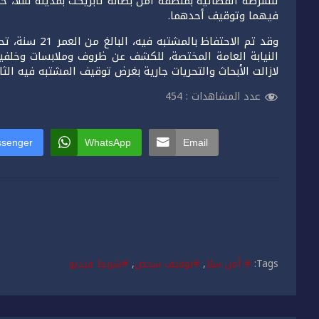
للشرطة القضائية بمنطقة أمن بطانة تابريكت بمدينة سلا، حي
فيهما وتوقيف أحدهما.
وقد تم الاحتفا
النيابة العامة المختصة، للكشف عن ظروف وملابسات وخلفيا
لازالت الأبحاث والتحريات جارية بغرض توقيف المشتبه فيه الث
عدد المشاهدات :
454
senger
WhatsApp
Email
Tags:
# أمن سلا
,
#توقيف سخص
,
#شريط فيديو