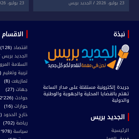
دراسية وعرضها للبيع بمقابل
الابتزاز ا
23 يوليو، 2026
الجديد بريس
23 يوليو، 2026
مادي.
في حق سا
نبذة
الاقسام
اقتصاد
(128)
الجديد بريس TV
السلامة المرو
تربية وتعليم
(445)
تمازيغت
(8)
جريدة إلكترونية مستقلة على مدار الساعة
جهات
(27)
تهتم بالقضايا المحلية والجهوية والوطنية
حوادث
(2٬226)
والدولية
حوارات
(16)
خارج الحدود
(205)
الجديد بريس
رياضة
(702)
الرئيسية
سياسة
(1٬978)
فريق العمل