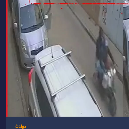
حوادث