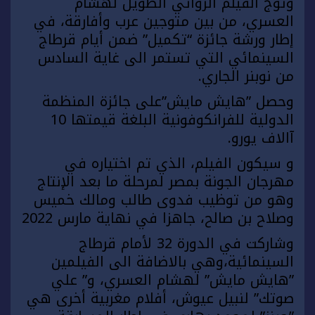
وتوج الفيلم الروائي الطويل لهشام
العسري، من بين متوجين عرب وأفارقة، في
إطار ورشة جائزة “تكميل” ضمن أيام قرطاج
السينمائي التي تستمر الى غاية السادس
من نوبنر الجاري.
وحصل ”هايش مايش”على جائزة المنظمة
الدولية للفرانكوفونية البلغة قيمتها 10
آالاف يورو.
و سيكون الفيلم، الذي تم اختياره في
مهرجان الجونة بمصر لمرحلة ما بعد الإنتاج
وهو من توظيب فدوى طالب ومالك خميس
وصلاح بن صالح، جاهزا في نهاية مارس 2022
وشاركت في الدورة 32 لأمام قرطاج
السينمائية،وهي بالاضافة الى الفيلمين
”هايش مايش” لهشام العسري، و” علي
صوتك” لنبيل عيوش، أفلام مغربية أخرى هي