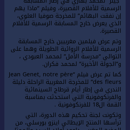
”جينز” لمحمد بهاري في إطار المسابقة
الرسمية للأفلام القصيرة، وفيلم “ماذا يهم
إن نفقت البهائم” للمخرجة صوفيا العلوي،
الذي يعرض خارج المسابقة الرسمية للأفلام
القصيرة.
وتم عرض فيلمين مغربيين خارج المسابقة
الرسمية للأفلام الروائية الطويلة وهما على
التوالي “مدرسة الأمل” لمحمد العبودي ،
و”الجولة الأخيرة” لمحمد فكران.
كما تم عرض فيلم “Jean Genet, notre père
des fleurs” للمخرجة المغربية الراحلة دليلة
الندري في إطار أيام قرطاج السينمائية
والفرنكوفونية التي استحدثت بمناسبة
القمة ال18 للفرنكوفونية .
وتكونت لجنة تحكيم هذه الدورة، التي
ترأسها المنتج الإيطالي اينزو بورسلي، من