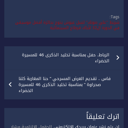
Tags:
شريط ''علي صوتك'' لنبيل عيوش يتوج بجائزة أفضل موسيقى
في الدورة ال32 لأياك قرطاج السينمائية
تصفّح
الرباط.. حفل بمناسبة تخليد الذكرى 46 للمسيرة
المقالات
الخضراء
فاس .. تقديم العرض المسرحي ” حنا المغاربة كلنا
صحراوة ” بمناسبة تخليد الذكرى 46 للمسيرة
الخضراء
اترك تعليقاً
لن يتم نشر عنوان بريدك الإلكتروني.
الحقول الإلزامية مشار