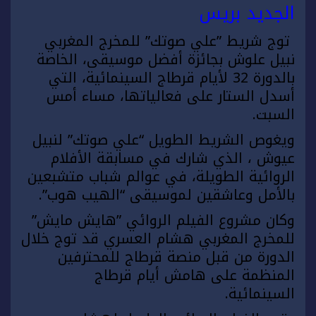
الجديد بريس
توج شريط ”علي صوتك” للمخرج المغربي
نبيل علوش بجائزة أفضل موسيقى، الخاصة
بالدورة 32 لأيام قرطاج السينمائية، التي
أسدل الستار على فعالياتها، مساء أمس
السبت.
ويغوص الشريط الطويل “علي صوتك” لنبيل
عيوش ، الذي شارك في مسابقة الأفلام
الروائية الطويلة، في عوالم شباب متشبعين
بالأمل وعاشقين لموسيقى “الهيب هوب”.
وكان مشروع الفيلم الروائي ”هايش مايش”
للمخرج المغربي هشام العسري قد توج خلال
الدورة من قبل منصة قرطاج للمحترفين
المنظمة على هامش أيام قرطاج
السينمائية.