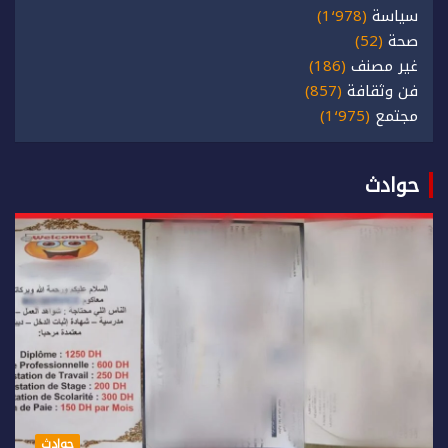
سياسة
(1٬978)
صحة
(52)
غير مصنف
(186)
فن وثقافة
(857)
مجتمع
(1٬975)
حوادث
حوادث