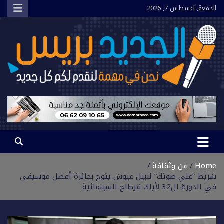
Ski
الجمعة, أغسطس 7, 2026
t
conten
الجديد بريس
نحن في مهمة لنقدم لكم كل جديد
Home
فن وثقافة
شريط ”علي صوتك” لنبيل عيوش يتوج بجائزة أفضل موسيقى
في الدورة ال32 لأياك قرطاج السينمائية