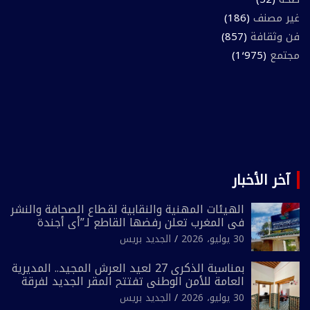
غير مصنف
(186)
فن وثقافة
(857)
مجتمع
(1٬975)
آخر الأخبار
الهيئات المهنية والنقابية لقطاع الصحافة والنشر
في المغرب تعلن رفضها القاطع لـ”أي أجندة
انتخابية مُعدة على مقاس سياسي ومصلحي
30 يوليو، 2026
الجديد بريس
ضيق”
بمناسبة الذكرى 27 لعيد العرش المجيد.. المديرية
العامة للأمن الوطني تفتتح المقر الجديد لفرقة
الشرطة السياحية بفاس
30 يوليو، 2026
الجديد بريس