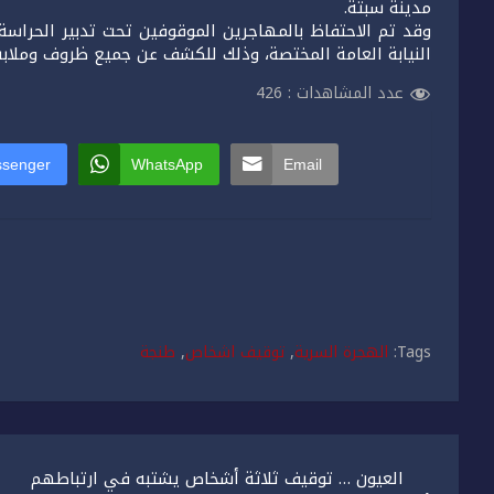
مدينة سبتة.
وقد تم الاحتفاظ بالمهاجرين الموقوفين تحت تدبير الحراس
النيابة العامة المختصة، وذلك للكشف عن جميع ظروف وملاب
عدد المشاهدات :
426
senger
WhatsApp
Email
Tags:
الهجرة السرية
,
توقيف اشخاص
,
طنجة
تصفّح
العيون … توقيف ثلاثة أشخاص يشتبه في ارتباطهم