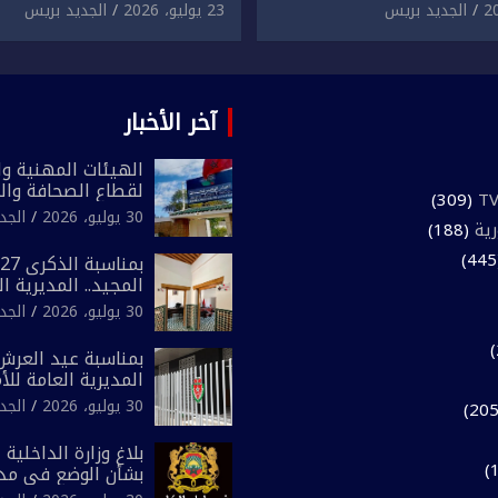
لمقرون باعتداء جسدي
المقرون بارتكاب اعتداء 
الجديد بريس
23 يوليو، 2026
الجديد بريس
ئح أجنبي.
ومحاولة إضرام النار عمدا.
آخر الأخبار
الهيئات المهنية وال
لقطاع الصحافة وال
(309)
المغرب تعلن رفضها
30 يوليو، 2026
الجد
رية
(188)
لـ”أي أجندة انتخابي
مقاس سياسي ومص
المجيد.. المديرية ا
الوطني تفتتح المقر
30 يوليو، 2026
الجد
لفرقة الشرطة السي
بمناسبة عيد العرش 
المديرية العامة لل
تعزز البنية الأمنية ب
30 يوليو، 2026
الجد
بإحداث فرقتين جدي
بلاغ وزارة الداخلية 
بشأن الوضع في مدي
المتمتعة بالحكم ال