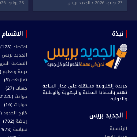
دراسية وعرضها للبيع بمقابل
الابتزاز ا
23 يوليو، 2026
الجديد بريس
23 يوليو، 2026
مادي.
في حق سا
نبذة
الاقسام
اقتصاد
(128)
الجديد بريس TV
السلامة المرو
تربية وتعليم
(445)
تمازيغت
(8)
جريدة إلكترونية مستقلة على مدار الساعة
جهات
(27)
تهتم بالقضايا المحلية والجهوية والوطنية
حوادث
(2٬226)
والدولية
حوارات
(16)
خارج الحدود
(205)
الجديد بريس
رياضة
(702)
الرئيسية
سياسة
(1٬978)
فريق العمل