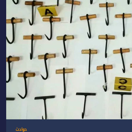
حوادث