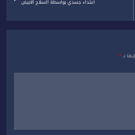
اعتداء جسدي بواسطة السلاح الابيض
يها بـ
*