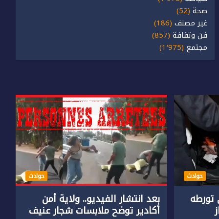
صحة
(52)
غير مصنف
(186)
فن وثقافة
(857)
مجتمع
(1٬975)
حوادث
حوادث
تورطه
بعد انتشار الفيديو.. ولاية أمن
أكادير توضح ملابسات شجار عنيف