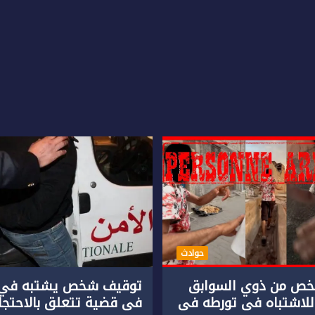
حوادث
ص من ذوي السوابق
توقيف شخص يشتبه في 
للاشتباه في تورطه في
في قضية تتعلق بالاحتجاز