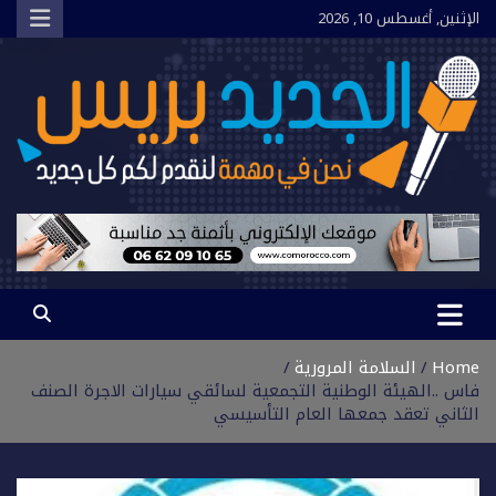
Ski
الإثنين, أغسطس 10, 2026
t
conten
الجديد بريس
نحن في مهمة لنقدم لكم كل جديد
Home
السلامة المرورية
فاس ..الهيئة الوطنية التجمعية لسائقي سيارات الاجرة الصنف
الثاني تعقد جمعها العام التأسيسي