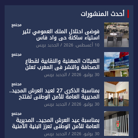
أحدث المنشورات
مجتمع
فوضى احتلال الملك العمومي تثير
استياء ساكنة حي واد فاس
10 أغسطس، 2026
الجديد بريس
مجتمع
الهيئات المهنية والنقابية لقطاع
الصحافة والنشر في المغرب تعلن
رفضها القاطع لـ”أي أجندة انتخابية
30 يوليو، 2026
الجديد بريس
مُعدة على مقاس سياسي ومصلحي
ضيق”
مجتمع
بمناسبة الذكرى 27 لعيد العرش المجيد..
المديرية العامة للأمن الوطني تفتتح
المقر الجديد لفرقة الشرطة السياحية
30 يوليو، 2026
الجديد بريس
بفاس
مجتمع
بمناسبة عيد العرش المجيد.. المديرية
العامة للأمن الوطني تعزز البنية الأمنية
بالناظور بإحداث فرقتين جديدتين
30 يوليو، 2026
الجديد بريس