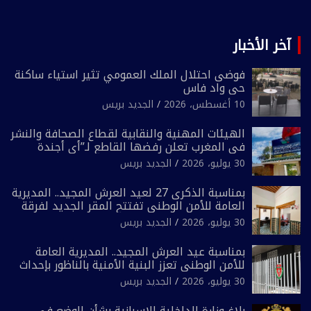
آخر الأخبار
فوضى احتلال الملك العمومي تثير استياء ساكنة
حي واد فاس
10 أغسطس، 2026
الجديد بريس
الهيئات المهنية والنقابية لقطاع الصحافة والنشر
في المغرب تعلن رفضها القاطع لـ”أي أجندة
انتخابية مُعدة على مقاس سياسي ومصلحي
30 يوليو، 2026
الجديد بريس
ضيق”
بمناسبة الذكرى 27 لعيد العرش المجيد.. المديرية
العامة للأمن الوطني تفتتح المقر الجديد لفرقة
الشرطة السياحية بفاس
30 يوليو، 2026
الجديد بريس
بمناسبة عيد العرش المجيد.. المديرية العامة
للأمن الوطني تعزز البنية الأمنية بالناظور بإحداث
فرقتين جديدتين
30 يوليو، 2026
الجديد بريس
بلاغ وزارة الداخلية الاسبانية بشأن الوضع في