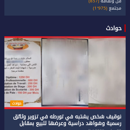
فن وثقافة
(857)
مجتمع
(1٬975)
حوادث
حوادث
توقيف شخص يشتبه في تورطه في تزوير وثائق
رسمية وشواهد دراسية وعرضها للبيع بمقابل