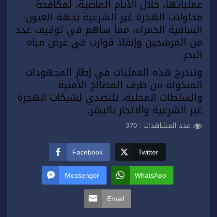
عملياتها، خلال الأيام الماضية، لمكافحة
محاولات الهجرة غير الشرعية بجهة العيون-
الساقية الحمراء، مما ساهم في توقيف عدد
من المرشحين وإنقاذ قوارب في عرض مياه
البحر.
وتندرج هذه العمليات في إطار المجهودات
المبذولة من طرف المصالح الأمنية
والسلطات المحلية، للتصدي لشبكات الهجرة
غير الشرعية والاتجار بالبشر.
عدد المشاهدات :
370
Facebook
Twitter
Messenger
WhatsApp
Email