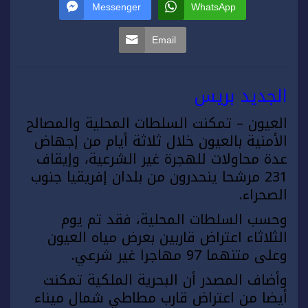
Messenger
WhatsApp
Email
الجديد بريس
العيون – تمكنت السلطات المحلية والمصالح
الأمنية بالعيون خلال ثلاثة أيام من إجهاض
عدة محاولات للهجرة غير الشرعية، وإيقاف
231 مرشحا ينحدرون من بلدان إفريقيا جنوب
الصحراء.
وحسب السلطات المحلية، فقد تم يوم
الثلاثاء اعتراض قاربين بعرض مياه العيون
وعلى متنهما 97 مهاجرا غير شرعي.
وأضاف المصدر أن البحرية الملكية تمكنت
أيضا من اعتراض قارب مطاطي شمال ميناء