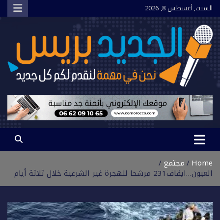
Ski
السبت, أغسطس 8, 2026
t
conten
الجديد بريس
نحن في مهمة لنقدم لكم كل جديد
Home
مجتمع
العيون…ايقاف231 مرشحا للهجرة غير الشرعية خلال ثلاثة أيام