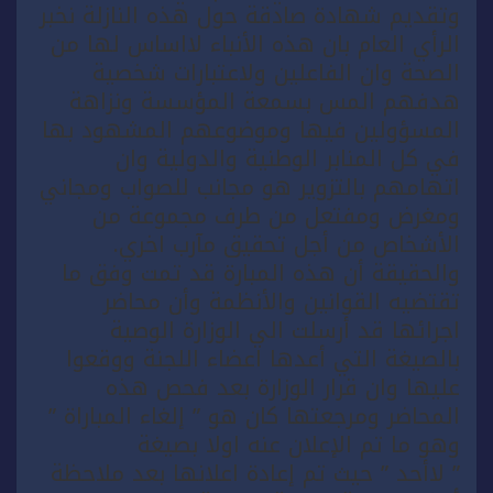
وتقديم شهادة صادقة حول هذه النازلة نخبر
الرأي العام بان هذه الأنباء لااساس لها من
الصحة وان الفاعلين ولاعتبارات شخصية
هدفهم المس بسمعة المؤسسة ونزاهة
المسؤولين فيها وموضوعهم المشهود بها
في كل المنابر الوطنية والدولية وان
اتهامهم بالتزوير هو مجانب للصواب ومجاني
ومغرض ومفتعل من طرف مجموعة من
الأشخاص من أجل تحقيق مآرب اخري.
والحقيقة أن هذه المبارة قد تمت وفق ما
تقتضيه القوانين والأنظمة وأن محاضر
اجرائها قد أرسلت الي الوزارة الوصية
بالصيغة التي أعدها اعضاء اللجنة ووقعوا
عليها وان قرار الوزارة بعد فحص هذه
المحاضر ومرجعتها كان هو ” إلغاء المباراة ”
وهو ما تم الإعلان عنه اولا بصيغة
” لاأحد ” حيث تم إعادة اعلانها بعد ملاحظة