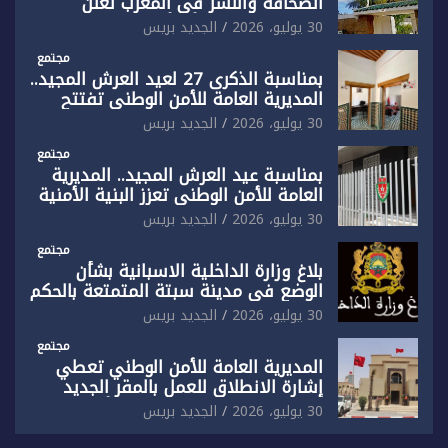
الصحافة والنشر في المغرب تعلن
رفضها القاطع لـ”أي أجندة انتخابية
30 يوليو، 2026
الجديد بريس
مُعدة على مقاس سياسي ومصلحي
ضيق”
مجتمع
بمناسبة الذكرى 27 لعيد العرش المجيد..
المديرية العامة للأمن الوطني تفتتح
المقر الجديد لفرقة الشرطة السياحية
30 يوليو، 2026
الجديد بريس
بفاس
مجتمع
بمناسبة عيد العرش المجيد.. المديرية
العامة للأمن الوطني تعزز البنية الأمنية
بالناظور بإحداث فرقتين جديدتين
30 يوليو، 2026
الجديد بريس
مجتمع
بلاغ وزارة الداخلية الاسبانية بشأن
الوضع في مدينة سبتة المتمتعة بالحكم
الذاتي
30 يوليو، 2026
الجديد بريس
مجتمع
المديرية العامة للأمن الوطني تعطي
إشارة الانطلاق للعمل بالمقر الجديد
للدائرة الثالثة للشرطة بولاية أمن العيون
30 يوليو، 2026
الجديد بريس