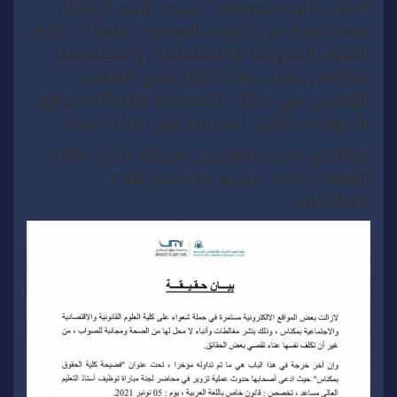
أعضاء اللجنة بصيغة ” نتيجة هذه المباراة
ملغاة بقرار من الوزارة الوصية ” علما أن كلية
العلوم القانونية والاقتصادية والاجتماعية
بمكناس يضرب بها المثل على الصعيد
الوطني في مجال الشفافية والحكامة وهو
ما تؤكده تقارير المراقبة في هذا الصدد.
وبالتالي فإننا نرفع بيان حقيقة للرأي العام
الوطني قصد تنويره وتصحيح هذه
المغالطات .