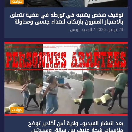
حوادث
توقيف شخص يشتبه في تورطه في قضية تتعلق
بالاحتجاز المقرون بارتكاب اعتداء جنسي ومحاولة
إضرام النار عمدا.
23 يوليو، 2026
الجديد بريس
حوادث
بعد انتشار الفيديو.. ولاية أمن أكادير توضح
ملابسات شجار عنيف بين سائق وسيدتين