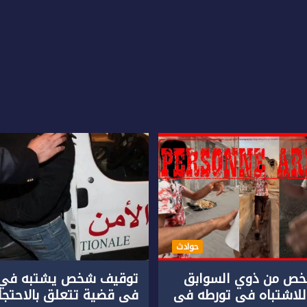
حوادث
ص من ذوي السوابق
توقيف شخص يشتبه في 
للاشتباه في تورطه في
في قضية تتعلق بالاحتجاز