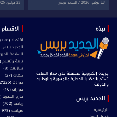
دراسية وعرضها للبيع بمقابل
الابتزاز ا
23 يوليو، 2026
الجديد بريس
23 يوليو، 2026
مادي.
في حق سا
نبذة
الاقسام
اقتصاد
(128)
الجديد بريس TV
السلامة المرو
تربية وتعليم
(445)
تمازيغت
(8)
جريدة إلكترونية مستقلة على مدار الساعة
جهات
(27)
تهتم بالقضايا المحلية والجهوية والوطنية
حوادث
(2٬226)
والدولية
حوارات
(16)
خارج الحدود
(205)
الجديد بريس
رياضة
(702)
الرئيسية
سياسة
(1٬978)
فريق العمل