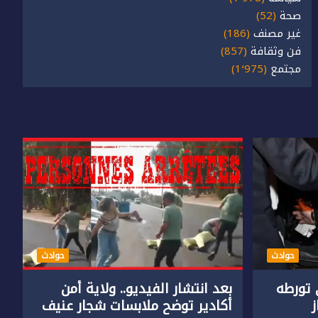
صحة
(52)
غير مصنف
(186)
فن وثقافة
(857)
مجتمع
(1٬975)
حوادث
حوادث
تورطه
بعد انتشار الفيديو.. ولاية أمن
أكادير توضح ملابسات شجار عنيف