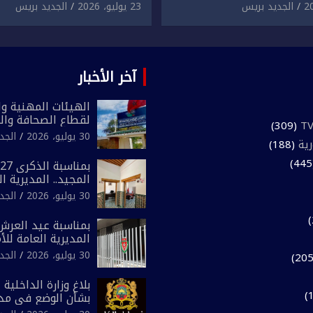
لمقرون باعتداء جسدي
المقرون بارتكاب اعتداء 
الجديد بريس
23 يوليو، 2026
الجديد بريس
ئح أجنبي.
ومحاولة إضرام النار عمدا.
آخر الأخبار
الهيئات المهنية وال
لقطاع الصحافة وال
(309)
المغرب تعلن رفضها
30 يوليو، 2026
الجد
رية
(188)
لـ”أي أجندة انتخابي
مقاس سياسي ومص
المجيد.. المديرية ا
الوطني تفتتح المقر
30 يوليو، 2026
الجد
لفرقة الشرطة السي
بمناسبة عيد العرش 
المديرية العامة لل
تعزز البنية الأمنية ب
30 يوليو، 2026
الجد
بإحداث فرقتين جدي
بلاغ وزارة الداخلية 
بشأن الوضع في مدي
المتمتعة بالحكم ال