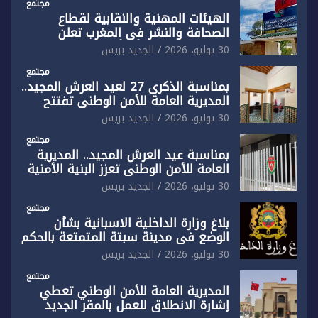
مجتمع
الهيئات المهنية والنقابية لقطاع
الصحافة والنشر في المغرب تعلن
رفضها القاطع لـ”أي أجندة انتخابية
30 يوليو، 2026
الجديد بريس
مُعدة على مقاس سياسي ومصلحي
ضيق”
مجتمع
بمناسبة الذكرى 27 لعيد العرش المجيد..
المديرية العامة للأمن الوطني تفتتح
المقر الجديد لفرقة الشرطة السياحية
30 يوليو، 2026
الجديد بريس
بفاس
مجتمع
بمناسبة عيد العرش المجيد.. المديرية
العامة للأمن الوطني تعزز البنية الأمنية
بالناظور بإحداث فرقتين جديدتين
30 يوليو، 2026
الجديد بريس
مجتمع
بلاغ وزارة الداخلية الاسبانية بشأن
الوضع في مدينة سبتة المتمتعة بالحكم
الذاتي
30 يوليو، 2026
الجديد بريس
مجتمع
المديرية العامة للأمن الوطني تعطي
إشارة الانطلاق للعمل بالمقر الجديد