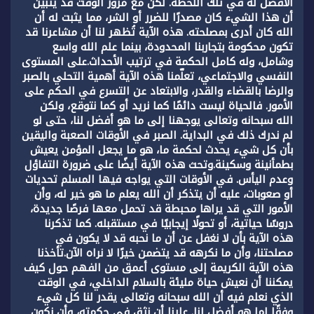
الأفضل له في تلك اللحظة. لكن مع مرور الوقت قد يتبين
أن هذا الشيء كان مصدرًا للضرر أو الشر، مما يثبت له أن
الله كان أدرى بمصلحته. هذه الآية تُظهر لنا أن مشاعرنا قد
تكون محكومة بتجاربنا المحدودة، بينما علم الله واسع
وشامل، وله كامل الحكمة في ترتيب الأحداث.على المستوى
النفسي والاجتماعي، تعلّمنا هذه الآية أهمية التحلي بالصبر
والرضا بالقضاء والقدر، والابتعاد عن التسرع في الحكم على
الأمور. فالحياة ليست دائمًا كما نريد أو كما نتوقع، ولكن
الله سبحانه وتعالى يوجهنا إلى ما هو أفضل لنا، حتى لو
لم ندرك ذلك في البداية. الصبر في الأوقات الصعبة واليقين
بأن كل شيء يحدث لحكمة ما، هو ما يجعل المؤمن يعيش
بطمأنينة وسكينة.وتحث هذه الآية أيضًا على ضرورة التفاؤل
وعدم اليأس. في الأوقات التي يواجه فيها المسلم تحديات
أو صعوبات، عليه أن يتذكر أن الله يعلم ما هو خير له، وأن
الأمور التي قد يراها محبطة قد تحمل معها فرصًا جديدة،
دروسًا حياتية، أو تحولًا إيجابيًا في مستقبله. كما تذكرنا
هذه الآية بأن لا نغفل عن أن ما نحبه قد لا يكون في
مصلحتنا، وأن ما نكرهه قد يتضمن خيرًا لا نراه الآن.تأخذنا
هذه الآية الكريمة إلى مستوى أعمق من الفهم حول كيف
يمكننا أن نعيش حياة مليئة بالسلام الداخلي، في الوقت
الذي نعلم فيه أن الله سبحانه وتعالى يقدر لنا كل شيء
وفقًا لما هو أفضل لنا. علينا أن نثق في حكمته، وأن نكون