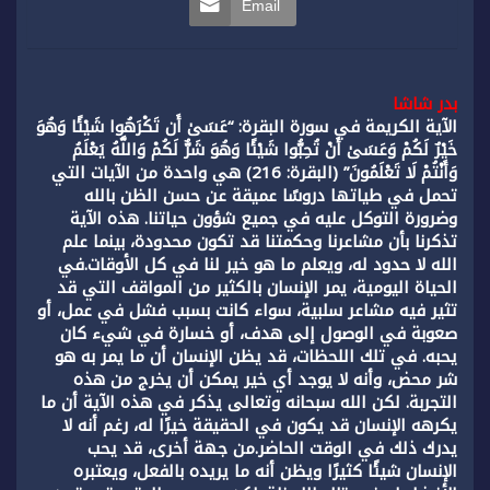
Email
بدر شاشا
الآية الكريمة في سورة البقرة: “عَسَىٰ أَن تَكْرَهُوا شَيْئًا وَهُوَ
خَيْرٌ لَكُمْ وَعَسَىٰ أَنْ تُحِبُّوا شَيْئًا وَهُوَ شَرٌّ لَكُمْ وَاللَّهُ يَعْلَمُ
وَأَنْتُمْ لَا تَعْلَمُونَ” (البقرة: 216) هي واحدة من الآيات التي
تحمل في طياتها دروسًا عميقة عن حسن الظن بالله
وضرورة التوكل عليه في جميع شؤون حياتنا. هذه الآية
تذكرنا بأن مشاعرنا وحكمتنا قد تكون محدودة، بينما علم
الله لا حدود له، ويعلم ما هو خير لنا في كل الأوقات.في
الحياة اليومية، يمر الإنسان بالكثير من المواقف التي قد
تثير فيه مشاعر سلبية، سواء كانت بسبب فشل في عمل، أو
صعوبة في الوصول إلى هدف، أو خسارة في شيء كان
يحبه. في تلك اللحظات، قد يظن الإنسان أن ما يمر به هو
شر محض، وأنه لا يوجد أي خير يمكن أن يخرج من هذه
التجربة. لكن الله سبحانه وتعالى يذكر في هذه الآية أن ما
يكرهه الإنسان قد يكون في الحقيقة خيرًا له، رغم أنه لا
يدرك ذلك في الوقت الحاضر.من جهة أخرى، قد يحب
الإنسان شيئًا كثيرًا ويظن أنه ما يريده بالفعل، ويعتبره