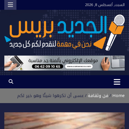
Ski
السبت, أغسطس 8, 2026
t
conten
الجديد بريس
نحن في مهمة لنقدم لكم كل جديد
Home
فن وثقافة
عسى أن تكرهوا شيئًا وهو خير لكم