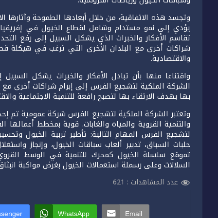
وسباقات الخيول ورياضات الفروسية.
وتجسد هذه الاتفاقية، من خلال أبعادها الطموحة وآثارها الا
يؤدي إلى نمو مستدام وشامل لقطاع الخيول في إفريقيا.
تقاسم الأفكار والخبرات الذي يشكل السبيل إلى رفع التحدي
شراكات أخرى مع البلدان الأخرى التي ترغب في هيكلة قطاع 
والاقتصادية.
واقتناعا منها بأن تبادل الأفكار والخبرات يشكل السبيل
الشركة الملكية لتشجيع الفرس إلى إبرام شراكات أخرى مع 
بها بهدف الارتقاء بها لتصبح رافعة للتنمية الاجتماعية والاق
والتنمية القروية والمياه والغابات. قوية بمخطط أعمالها ا
لتشجيع الفرس المهام التالية: تأطير تربية الخيول وتحسي
حلبات السباق، تدبير ألعاب سباقات الخيول، وإنجاز واستغ
تموقع سلسلة الخيول كمحرك للتنمية في الوسط القروي،
السلالات وعلى رسملة استعمالات الخيول بغرض مواكبة انبثا
عدد المشاهدات :
621
senger
WhatsApp
Email