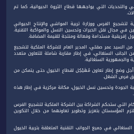
ي والتحديات التي يواجهها قطاع الثروة الحيوانية، كما تم
ات.
ة لتشجيع الفرس ووزارة تربية المواشي والإنتاج الحيواني
ين في مجال نقل الخبرات وتحسين النسل والمواكبة التقنية.
يول إفريقية مستدامة وفعالة ومنتجة للقيمة المضافة.
ل من السيد عمر صقلي، المدير العام للشركة الملكية لتشجيع
 الجانب السنغالي، في إطار مقاربة شاملة للتعاون متعدد
ة والجمهورية السنغالية.
جل وضع إطار تعاون مُهَيْكِل لقطاع الخيول حتى يتمكن من
خلق فرص الشغل.
لية الجودة وتحسين نسل الخيول، مكانة مركزية في إطار هذه
كام التي ستحكم الشراكة بين الشركة الملكية لتشجيع الفرس
لتزم المؤسستان بتعزيز وتطوير تعاونهما من خلال التكوين
سنغالي في جميع الجوانب التقنية المتعلقة بتربية الخيول