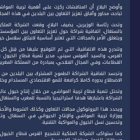
وأوضح البلاغ أن المناقشات ركزت على أهمية تربية المواش
تباحث محاور وآفاق تعزيز التعاون بين البلدين في هذه المجال
وتحت رئاسة الوزيرين، يضيف البلاغ، وقعت الشركة الملكي
بالسنغال، اتفاقية شراكة حول تعزيز التعاون بين المؤسست
ويتعلق الأمر بالمجالات التي تعتبر أساسية لانبثاق سلاسل خ
وتندرج هذه الاتفاقية، التي تم التوقيع عليها من قِبَلِ ك
الفرس، والسيد ألفونس سيني، مدير تنمية قطاع الخيول عن
القطاعات، وفي المجال الفلاحي، بمبادرة من المملكة المغربي
وتجسد اتفاقية الشراكة الطموح المشترك بين البلدين من أ
الاضطلاع بدوره كاملا كرافعة للنمو الاقتصادي المستدام و
وتحتل تنمية قطاع تربية المواشي، من خلال إنتاج خيول عا
الشراكة باعتبارها هدفا استراتيجيا بالنسبة للمغرب والسنغال.
ويحدد هذا البروتوكول مجالات التعاون وكذلك الشروط والأح
ووزارة تربية المواشي والإنتاج الحيواني في السنغال. وت
وتحسين نسل الخيول والمواكبة التقنية.
كما ستواكب الشركة الملكية لتشجيع الفرس قطاع الخيول ال