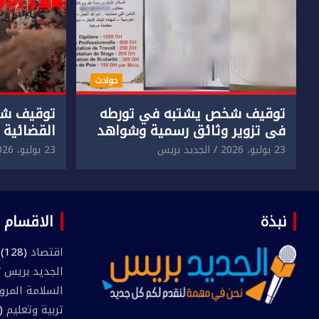
حوادث
توقيف شخص يشتبه في تورطه
توقيف شخ
في تزوير وثائق رسمية وشواهد
القضائية 
دراسية وعرضها للبيع بمقابل
الابتزاز ا
23 يوليو، 2026
الجديد بريس
23 يوليو، 2026
مادي.
في حق سا
نبذة
الاقسام
اقتصاد
(128)
الجديد بريس TV
السلامة المرو
تربية وتعليم
(445)