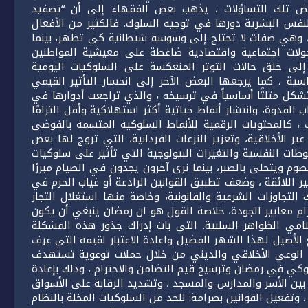
ض تلك التساؤلات ، يذهب بعض الفقهاء إلى أن “تصفيد
للنفس البشرية دورها في توجيه السلوك. فالكثير من الأفعال
ال، وهي صفات لا تحتاج إلى وسوسة شيطانية كي تظهر، بينما
لات اجتماعية واقتصادية ضاغطة على معيشية المواطنين
 إلى خلق حالات التوتر المنعكسة على السلوكيات اليومية
ية ، كما يرجعها البعض الآخر إلى انحسار التأثير القيمي
شكل مثلثًا أساسياً في ترسيخه ، والذي تراجعت أدوارها في
 القدوة، وانتشار أنماط حياتية أكثر استهلاكية وأقل التزامًا
ك ، كالمحتويات الرقمية للأنماط السلوكية المتسمة بالفوضى
 الأخلاقية، وتعزيز النزعات الفردانية، التي تروج لها بعض
طات النفسية والتغيرات البيولوجية التي تأثير على سلوكيات
م ويتحلى بالصبر، بينما نرى آخرون يجدون في الصيام مبررًا
ر اللائقة ، وضعف تطبيق القوانين الرادعة أو غياب الحزم في
لتجاوزات الشرعية والقانونية، وخاصة منها استغلال التجار
ام معايير الجودة، خلاصة القول هو ان رمضان ينبغي أن يكون
تنامي الظواهر السلبية. التي بات إدراك جذور هذه المشكلة
لأصيل لهذا الشهر الفضيل واعادة الاعتبار لقيمه التي عرف
زيز الوعي الأخلاقي والديني من خلال حملات توعوية تستهدف
لوكي في رمضان وترسيخ قيم التضامن والاحترام ، وذلك بإعادة
د بين الأسر والمدارس والمسجد ، وتشديد الرقابة على الأسواق
وتفعيل القوانين بصرامة: للحد من السلوكيات المخلة بالنظام