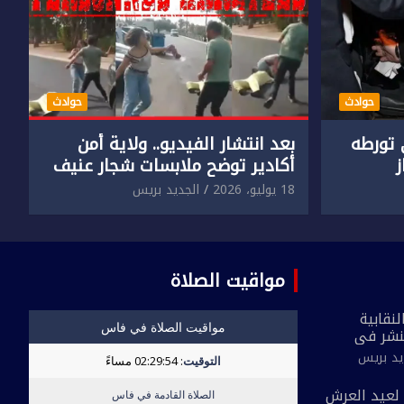
حوادث
حوادث
تورطه
بعد انتشار الفيديو.. ولاية أمن
أكادير توضح ملابسات شجار عنيف
جنسي
بين سائق وسيدتين
18 يوليو، 2026
الجديد بريس
مواقيت الصلاة
نقابية
نشر في
 القاطع
يد بريس
ة مُعدة على
لحي ضيق”
بمناسبة الذكرى 27 لعيد العرش