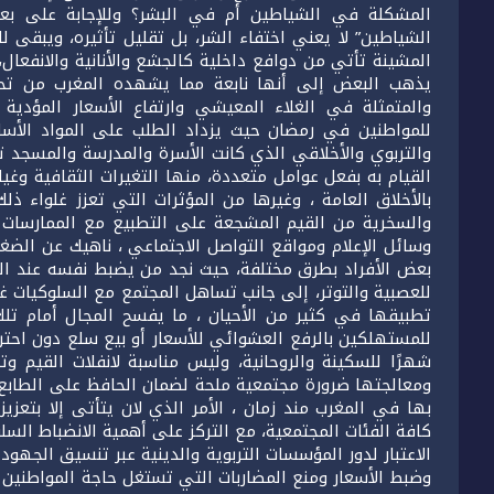
المشكلة في الشياطين أم في البشر؟ وللإجابة على بع
الشياطين” لا يعني اختفاء الشر، بل تقليل تأثيره، ويبقى 
المشينة تأتي من دوافع داخلية كالجشع والأنانية والانفع
يذهب البعض إلى أنها نابعة مما يشهده المغرب من تحو
والمتمثلة في الغلاء المعيشي وارتفاع الأسعار المؤدية
للمواطنين في رمضان حيث يزداد الطلب على المواد الأساس
والتربوي والأخلاقي الذي كانت الأسرة والمدرسة والمسجد ت
القيام به بفعل عوامل متعددة، منها التغيرات الثقافية وغياب
بالأخلاق العامة ، وغيرها من المؤثرات التي تعزز غلواء ذل
والسخرية من القيم المشجعة على التطبيع مع الممارسات غير
وسائل الإعلام ومواقع التواصل الاجتماعي ، ناهيك عن الضغو
بعض الأفراد بطرق مختلفة، حيث نجد من يضبط نفسه عند الصو
للعصبية والتوتر، إلى جانب تساهل المجتمع مع السلوكيات غي
تطبيقها في كثير من الأحيان ، ما يفسح المجال أمام تلك ا
للمستهلكين بالرفع العشوائي للأسعار أو بيع سلع دون احتر
شهرًا للسكينة والروحانية، وليس مناسبة لانفلات القيم و
ومعالجتها ضرورة مجتمعية ملحة لضمان الحافظ على الطابع ا
بها في المغرب مند زمان ، الأمر الذي لان يتأتى إلا بتع
كافة الفئات المجتمعية، مع التركز على أهمية الانضباط الس
الاعتبار لدور المؤسسات التربوية والدينية عبر تنسيق الجهو
وضبط الأسعار ومنع المضاربات التي تستغل حاجة المواطنين ، 