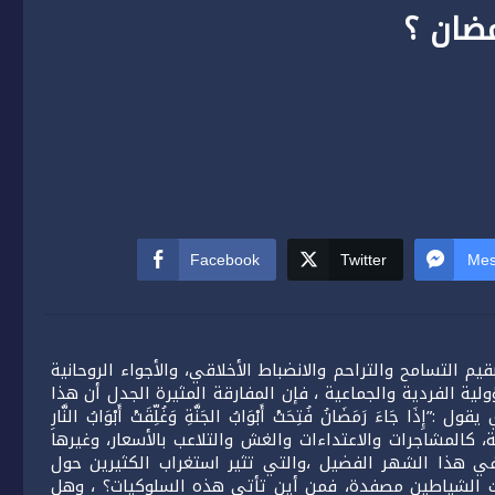
ضان ؟
Facebook
Twitter
Mes
م التسامح والتراحم والانضباط الأخلاقي، والأجواء الروحانية
ية الفردية والجماعية ، فإن المفارقة المثيرة الجدل أن هذا
ءَ رَمَضَانُ فُتِحَتْ أَبْوَابُ الجَنَّةِ وَغُلِّقَتْ أَبْوَابُ النَّارِ
لبية، كالمشاجرات والاعتداءات والغش والتلاعب بالأسعار، وغيرها
في هذا الشهر الفضيل ،والتي تثير استغراب الكثيرين حول
نت الشياطين مصفدة، فمن أين تأتي هذه السلوكيات؟ ، وهل