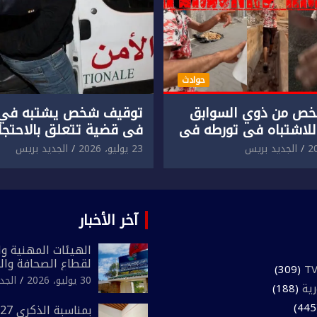
حوادث
ص من ذوي السوابق
توقيف شخص يشتبه في 
للاشتباه في تورطه في
في قضية تتعلق بالاحتجاز
لمقرون باعتداء جسدي
المقرون بارتكاب اعتداء 
الجديد بريس
23 يوليو، 2026
الجديد بريس
ئح أجنبي.
ومحاولة إضرام النار عمدا.
آخر الأخبار
الهيئات المهنية وال
لقطاع الصحافة وال
(309)
المغرب تعلن رفضها
30 يوليو، 2026
الجد
رية
(188)
لـ”أي أجندة انتخابي
مقاس سياسي ومص