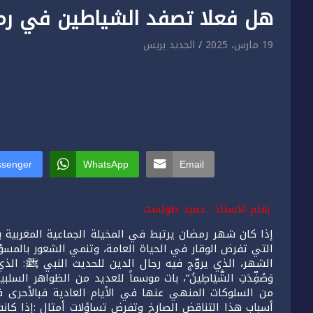
هل فعلا تصفد الشياطين في رم
19 مارس، 2025
الجديد بريس
senger
WhatsApp
Email
بقلم الاستاذ : حميد طولست
إذا كان شهر رمضان يرتبط في المخيلة الجماعية المغربية بقي
التي تفرض الوقار في الحياة العامة، وتنمي الشعور بالمسؤول
الشهر، الذي يروّج فيه رجال الدين للحديث النبي ﷺ: الذي يقول :”إِذَا جَا
وَصُفِّدَتِ الشَّيَاطِينُ”، بات موسماً للعديد من الظواهر الس
من السلوكات المنهي عنها في الأيام العادية فبالأحرى 
أسباب هذا التناقض الصارخ وتفرض تساؤلات أمثال :إذا كا