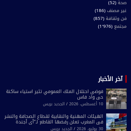
صحة
(52)
غير مصنف
(186)
فن وثقافة
(857)
مجتمع
(1٬976)
آخر الأخبار
فوضى احتلال الملك العمومي تثير استياء ساكنة
حي واد فاس
10 أغسطس، 2026
الجديد بريس
الهيئات المهنية والنقابية لقطاع الصحافة والنشر
في المغرب تعلن رفضها القاطع لـ”أي أجندة
انتخابية مُعدة على مقاس سياسي ومصلحي
30 يوليو، 2026
الجديد بريس