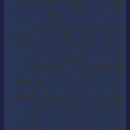
الاقتصادية بمجلس المستشارين . ويسعى
مقترح تأميم الشركة المغربية لصناعة التكرير
“سامير”، التي توجد طور التصفية القضائية،
إلى تفويت جميع الأصول والممتلكات
والعقارات والرخص وبراءات الاختراع المملوكة
للشركة ذاتها مطهرة من الديون والرهون
والضمانات لحساب الدولة المغربية.
وقد جاء هذا الاقتراح لضمان المصلحة
العامة للبلاد والتزويد المنتظم بالمواد
الطاقية خصوصا المواد البترولية المستوردة
من الخارج والتي تمثل ازيد من 50 فالمائة
من السلة الطاقية للبلاد والمحافظة على
المكتسبات المالية والاجتماعية والاقتصادية
التي تةغرها الشركة لمصلحة الوطن .
اما فيما بتعلق بتنظيم اسعر المحروقات
بالمغرب من اجل حماية القدرة الشرائية
للمواطن التي سببها الرئيسي رفع اسعارها