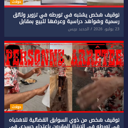
حوادث
توقيف شخص يشتبه في تورطه في تزوير وثائق
رسمية وشواهد دراسية وعرضها للبيع بمقابل
مادي.
23 يوليو، 2026
الجديد بريس
حوادث
توقيف شخص من ذوي السوابق القضائية للاشتباه
في تورطه في الابتزاز المقرون باعتداء جسدي في