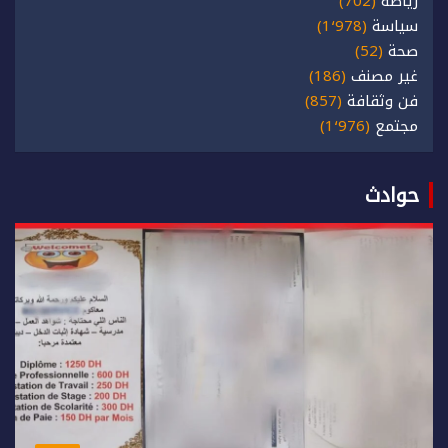
رياضة
(702)
سياسة
(1٬978)
صحة
(52)
غير مصنف
(186)
فن وثقافة
(857)
مجتمع
(1٬976)
حوادث