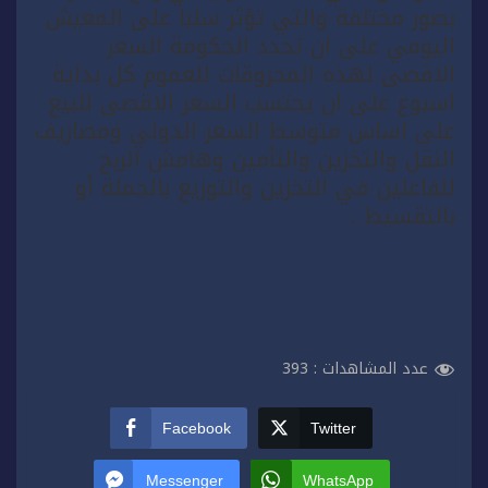
بصور مختلفة والتي تؤثر سلبا على المعيش
اليومي على ان تحدد الحكومة السعر
الاقصى لهذه المحروقات للعموم كل بداية
اسبوع على ان يحتسب السعر الاقصى للبيع
على اساس متوسط السعر الدولي ومصاريف
النقل والتخزين والتأمين وهامش الربح
للفاعلين في التخزين والتوزيع بالجملة أو
بالتقسيط .
عدد المشاهدات :
393
Facebook
Twitter
Messenger
WhatsApp