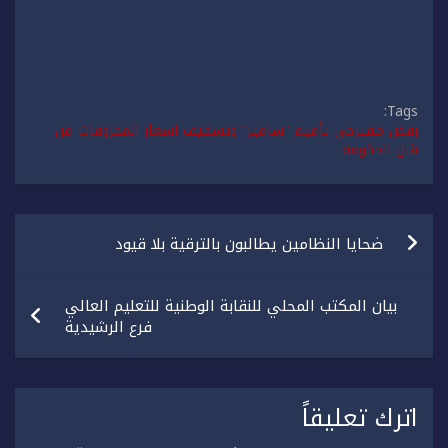
Tags:
رفض مقترحي تأميم “سامير” وتسقيف أسعار المحروقات من
قبل الحكومة
تصفّح
ضحايا النظامين يطالبون بالترقية بلا قيود
المقالات
بيان المكتب المحلي للنقابة الوطنية للتعليم العالي
فرع الرشيدية
اترك تعليقاً