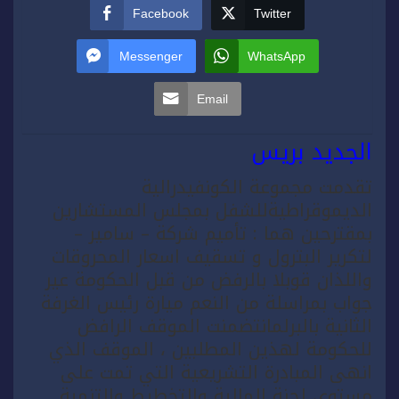
Facebook
Twitter
Messenger
WhatsApp
Email
الجديد بريس
تقدمت مجموعة الكونفيدرالية
الديموقراطيةللشفل بمجلس المستشارين
بمقترحين هما : تأميم شركة – سامير –
لتكرير البترول و تسقيف اسعار المحروقات
واللذان قوبلا بالرفض من قبل الحكومة عير
جواب بمراسلة من النعم ميارة رئيس الغرفة
الثانية بالبرلمانتضمنت الموقف الرافض
للحكومة لهذين المطلبين ، الموقف الذي
انهى المبادرة التشريعية التي تمت على
مستوى لجنة المالية والتخطيط والتنمية