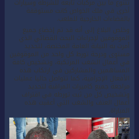
تتنوع ما بين مركبات تابعة للشرطة وسيارات
أخرى في ملك الخواص كانت مستوقفة
بالفضاءات الخارجية للملعب.
وخلص البلاغ إلى أنه قد تم إخضاع جميع
الموقوفين لإجراءات البحث القضائي الذي
أمرت به النيابة العامة المختصة، لتحديد
مستوى ودرجة تورط كل واحد من الموقوفين
في أعمال الشغب المرتكبة، وتشخيص كافة
المساهمين والمشاركين في ارتكاب هذه
الأفعال الإجرامية، كما تتواصل حاليا عمليات
مراجعة جميع كاميرات المراقبة لتحديد
وتشخيص كل من ثبت تورطه في اقتراف
أعمال العنف والشغب التي أعقبت هذه
المباراة.