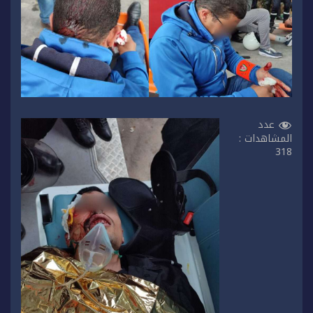
عدد
المشاهدات :
318