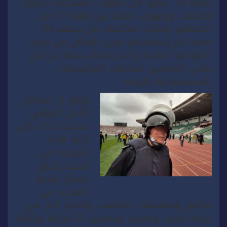
إصابة 18 عنصرا من القوات المساعدة بجروح
وكدمات ورضوض، فضلا عن إصابة 57 من
الجمهور بإصابات مختلفة، من بينهم 34
مصابا تم إسعافهم بعين المكان من طرف
الطواقم الطبية والتمريضية، بينما تم نقل
باقي المصابين لمختلف المؤسسات
الاستشفائية بالرباط.
وتابع أن مصالح
الأمن الوطني
سجلت كذلك إلى
غاية هذه
المرحلة من
البحث إلحاق
خسائر مادية
بالعديد من
مرافق ومشتملات الملعب، وإضرام النار في
دراجة نارية، وتعييب وتكسير 33 مركبة وناقلة