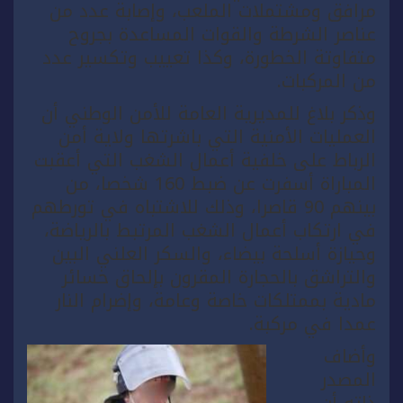
مرافق ومشتملات الملعب، وإصابة عدد من
عناصر الشرطة والقوات المساعدة بجروح
متفاوتة الخطورة، وكذا تعييب وتكسير عدد
من المركبات.
وذكر بلاغ للمديرية العامة للأمن الوطني أن
العمليات الأمنية التي باشرتها ولاية أمن
الرباط على خلفية أعمال الشغب التي أعقبت
المباراة أسفرت عن ضبط 160 شخصا، من
بينهم 90 قاصرا، وذلك للاشتباه في تورطهم
في ارتكاب أعمال الشغب المرتبط بالرياضة،
وحيازة أسلحة بيضاء، والسكر العلني البين
والتراشق بالحجارة المقرون بإلحاق خسائر
مادية بممتلكات خاصة وعامة، وإضرام النار
عمدا في مركبة.
وأضاف
المصدر
ذاته أن