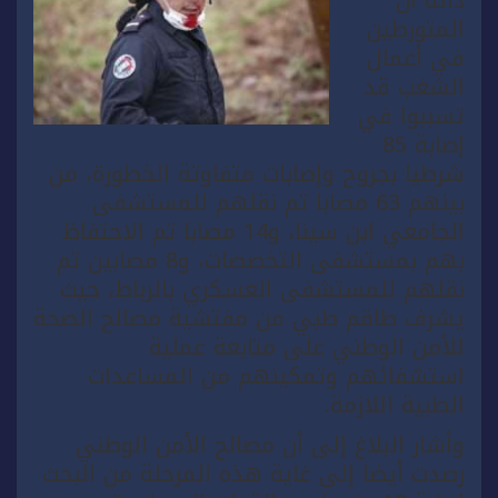
المتورطين
في أعمال
الشغب قد
تسببوا في
إصابة 85
شرطيا بجروح وإصابات متفاوتة الخطورة، من
بينهم 63 مصابا تم نقلهم للمستشفى
الجامعي ابن سينا، و14 مصابا تم الاحتفاظ
بهم بمستشفى التخصصات، و8 مصابين تم
نقلهم للمستشفى العسكري بالرباط، حيث
يشرف طاقم طبي من مفتشية مصالح الصحة
للأمن الوطني على متابعة عملية
استشفائهم وتمكينهم من المساعدات
الطبية اللازمة.
وأشار البلاغ إلى أن مصالح الأمن الوطني
رصدت أيضا إلى غاية هذه المرحلة من البحث