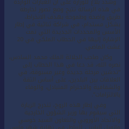
وشدد بلاغ للوزارة على أن العبارات الواردة
في هذه الرسالة تتيح وضع تصور لخارطة
طريق واضحة وطموحة بهدف الانخراط،
بشكل مستدام، في شراكة ثنائية في إطار
الأسس والمحددات الجديدة التي تمت
الإشارة إليها في الخطاب الملكي في 20
غشت الماضي.
وكان صاحب الجلالة الملك محمد السادس،
نصره الله، قد دعا في هذا الخطاب إلى
“تدشين مرحلة جديدة وغير مسبوقة، في
العلاقات بين البلدين، على أساس الثقة
والشفافية والاحترام المتبادل، والوفاء
بالالتزامات”.
وفي إطار هذه الروح، تندرج الزيارة
التي سيقوم بها وزير الشؤون الخارجية
والاتحاد الأوروبي والتعاون السيد خوسي
مانويل ألباريز ، للرباط، في نهاية شهر مارس