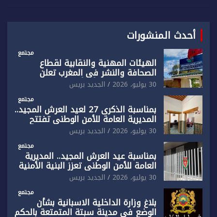
أحدث المنشورات
مجتمع
الهيئات المهنية والنقابية لقطاع
الصحافة والنشر في المغرب تعلن
رفضها القاطع لـ”أي أجندة انتخابية
30 يوليو، 2026
الجديد بريس
مُعدة على مقاس سياسي ومصلحي
ضيق”
مجتمع
بمناسبة الذكرى 27 لعيد العرش المجيد..
المديرية العامة للأمن الوطني تفتتح
المقر الجديد لفرقة الشرطة السياحية
30 يوليو، 2026
الجديد بريس
بفاس
مجتمع
بمناسبة عيد العرش المجيد.. المديرية
العامة للأمن الوطني تعزز البنية الأمنية
بالناظور بإحداث فرقتين جديدتين
30 يوليو، 2026
الجديد بريس
مجتمع
بلاغ وزارة الداخلية الاسبانية بشأن
الوضع في مدينة سبتة المتمتعة بالحكم