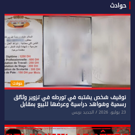
حوادث
حوادث
توقيف شخص يشتبه في تورطه في تزوير وثائق
رسمية وشواهد دراسية وعرضها للبيع بمقابل
مادي.
23 يوليو، 2026
الجديد بريس