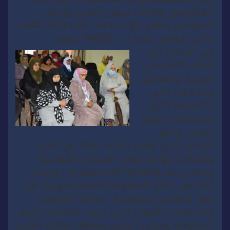
المقاومين واعضاء جيش التحرير وارامل
المتوفين منهم بلغ عددها : 84 حوالة بغلاف
مالي اجمالي يقدر ب : 84000 درهم .
في البداية ابرز
النائب الاقليمي
الرمزية والمعاني
والدلالات التي
تكتسيها ذكرى
استشهاد البطل
موحى وحمو
الزياني الذي وهب حياته دفاعا عن العزة
والكرامة وواجه قوات الاحتلال الفرنسية
وتصدى لمخططاتها الاستعمارية . واعتبر
علما من اعلام المقاومة المسلحة ورمزا من
رموز الاطلس المتوسط ، مذكرا الحاضرين
والحاضرات بالاجواء التي ميزت احتفالات اسرة
المقاومة وجيش التحرير ومعها ساكنة اقليم