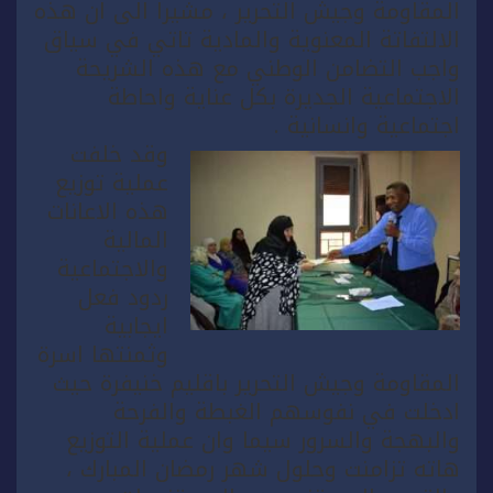
المقاومة وجيش التحرير ، مشيرا الى ان هذه
الالتفاتة المعنوية والمادية تاتي في سياق
واجب التضامن الوطني مع هذه الشريحة
الاجتماعية الجديرة بكل عناية واحاطة
اجتماعية وانسانية .
وقد خلفت
عملية توزيع
هذه الاعانات
المالية
والاجتماعية
ردود فعل
ايجابية
وثمنتها اسرة
المقاومة وجيش التحرير باقليم خنيفرة حيث
ادخلت في نفوسهم الغبطة والفرحة
والبهجة والسرور سيما وان عملية التوزيع
هاته تزامنت وحلول شهر رمضان المبارك ،