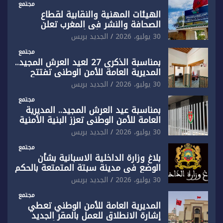
مجتمع
الهيئات المهنية والنقابية لقطاع
الصحافة والنشر في المغرب تعلن
رفضها القاطع لـ”أي أجندة انتخابية
30 يوليو، 2026
الجديد بريس
مُعدة على مقاس سياسي ومصلحي
ضيق”
مجتمع
بمناسبة الذكرى 27 لعيد العرش المجيد..
المديرية العامة للأمن الوطني تفتتح
المقر الجديد لفرقة الشرطة السياحية
30 يوليو، 2026
الجديد بريس
بفاس
مجتمع
بمناسبة عيد العرش المجيد.. المديرية
العامة للأمن الوطني تعزز البنية الأمنية
بالناظور بإحداث فرقتين جديدتين
30 يوليو، 2026
الجديد بريس
مجتمع
بلاغ وزارة الداخلية الاسبانية بشأن
الوضع في مدينة سبتة المتمتعة بالحكم
الذاتي
30 يوليو، 2026
الجديد بريس
مجتمع
المديرية العامة للأمن الوطني تعطي
إشارة الانطلاق للعمل بالمقر الجديد