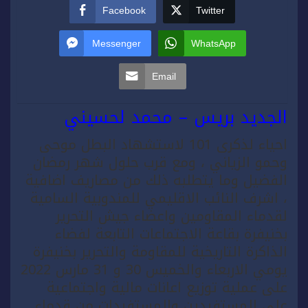
Facebook
Twitter
Messenger
WhatsApp
Email
الجديد بريس – محمد لحسيني
احياء لذكرى 101 لاستشهاد البطل موحى
وحمو الزياني ، ومع قرب حلول شهر رمضان
الفضيل وما يتطلبه ذلك من مصاريف اضافية
، اشرف النائب الاقليمي للمندوبية السامية
لقدماء المقاومين واعضاء جيش التحرير
بخنيفرة بقاعة الاجتماعات التابعة لفضاء
الذاكرة التاريخية للمقاومة والتحرير بخنيفرة
يومي الاربعاء والخميس 30 و 31 مارس 2022
على عملية توزيع اعانات مالية واجتماعية
على المستفيدين والمستفيدات من قدماء