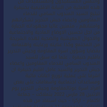
والتمس المستفيدون والمستفيدات من
هذه العملية من النيابة الاقليمية بخنيفرة
تبليغ السيد المندوب السامي لقدماء
المقاومين واعضاء جيش التحرير تشكراتهم
وامتنانهم ، مثمنين عاليا مجهوداته الجبارة
من اجل تحسين الاوضاع المادية والاجتماعية
والاحوال المعيشية والصحية لهذه الشريحة
من المجتمع وكذا عنايته ورعايته واهتمامه
بقضايا وشؤون اسرة المقاومة وجيش التحرير
باقليم خنيفرة . علما انه سبق للسيد
المندوب السامي لقدماء المقاومين واعضاء
جيش التحرير والسيد عامل اقليم خنيفرة ان
اشرفا على عملية توزيع اعانات مالية
ومساعدات اجتماعية واسعافات على بعض
افراد اسرة غوتالمقاومة وجيش التحرير يوم
الاثنين 28 مارس 2022 بتملاكت – جماعة
اكلمام – ازكزا – حيث استفاد من هذه
الاعانات مامجموعه 11 مستفيدة ومستفيد