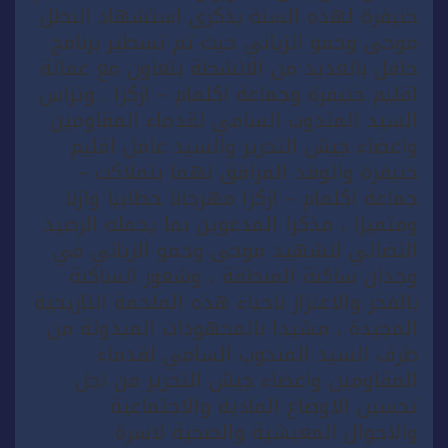
خنيفرة لهذه السنة بذكرى استشهاد البطل
موحى وحمو الزياني حيث تم تسطير برنامج
حافل بالعديد من الانشطة بتعاون مع عمالة
اقليم خنيفرة وجماعة اكلمام – ازكزا . وتراس
السيد المندوب السامي لقدماء المقاومين
واعضاء جيش التحرير والسيد عامل اقليم
خنيفرة والوفد المرافق لهما بتملاكت –
جماعة اكلمام – ازكزا مهرجانا خطابيا وازنا
ومتميزا ، مذكرا المدعوين بما يحمله الرصيد
النضالي للشهيد موحى وحمو الزياني في
وجدان ساكنة المنطقة ، وشعور الساكنة
بالفخر والاعتزاز باحياء هذه الملحمة التاريخية
المجيدة ، مشيدا بالمجهودات المبذولة من
طرف السيد المندوب السامي لقدماء
المقاومين واعضاء جيش التحرير من اجل
تحسين الاوضاع المادية والاجتماعية
والاحوال المعيشية والصحية لاسرة