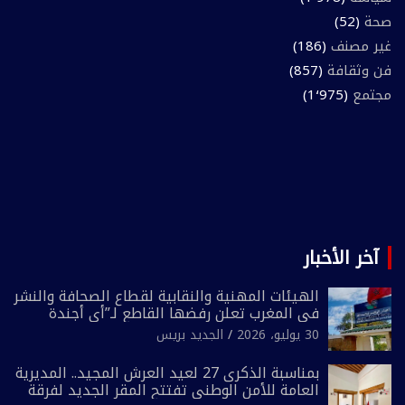
صحة
(52)
غير مصنف
(186)
فن وثقافة
(857)
مجتمع
(1٬975)
آخر الأخبار
الهيئات المهنية والنقابية لقطاع الصحافة والنشر
في المغرب تعلن رفضها القاطع لـ”أي أجندة
انتخابية مُعدة على مقاس سياسي ومصلحي
30 يوليو، 2026
الجديد بريس
ضيق”
بمناسبة الذكرى 27 لعيد العرش المجيد.. المديرية
العامة للأمن الوطني تفتتح المقر الجديد لفرقة