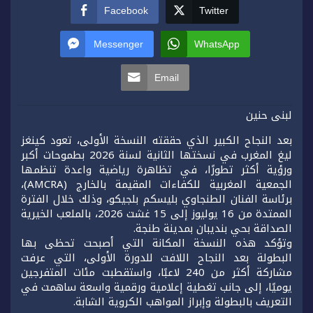
Facebook
Twitter
Messenger
WhatsApp
Email
لبنى حنين
بعد النجاح الكبير الذي حققته النسخة الأولى، تعود كينغز
ليغ المغرب في نسختها الثانية لسنة 2026 بطموحات أكبر
ورؤية أكثر تطورًا، في تظاهرة رياضية واعدة تنظمها
الجمعية المغربية للكفاءات المقيمة بالخارج (AMCRA)،
برئاسة الفنان الطنجاوي بليسكم بلجيكو، وذلك خلال الفترة
الممتدة من 16 يوليوز إلى 15 غشت 2026، بالملعب الخيرية
الصداقة بحي بنديبان بمدينة طنجة.
وتؤكد هذه النسخة المكانة التي أصبحت تحظى بها
البطولة بعد النجاح اللافت للدورة الأولى، التي عرفت
مشاركة أكثر من 240 لاعبًا، واستقطبت مئات المتفرجين
يوميًا، إلى جانب تغطية إعلامية ورقمية واسعة ساهمت في
التعريف بالبطولة وإبراز المواهب الكروية الشابة.