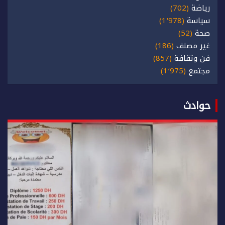
رياضة
(702)
سياسة
(1٬978)
صحة
(52)
غير مصنف
(186)
فن وثقافة
(857)
مجتمع
(1٬975)
حوادث