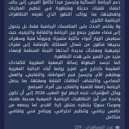
دعم الرياضة النسائية وترسيخ مبدأ تكافؤ الفرص، إلى جانب
اعتماد تقنيات حديثة ومتطورة في تنظيم المباريات
وتغطيتها، بما يواكب التطور الذي تعرفه التظاهرات
الرياضية الكبرى.
ولا يقتصر الحدث على المنافسات الرياضية فقط، بل يتحول
إلى فضاء مفتوح يجمع بين الرياضة والثقافة والترفيه، حيث
سيعيش الزوار أجواء عائلية متميزة، وعروضًا فنية وسهرات
يحييها فنانون من شمال المملكة، بالإضافة إلى فقرات
ترفيهية ومفاجآت عديدة أعدتها اللجنة المنظمة لإضفاء
مزيد من التميز على هذه التظاهرة.
كما تجسد البطولة رسالة الجمعية المغربية للكفاءات
المقيمة بالخارج في تعزيز روابط أبناء الجالية المغربية
بوطنهم الأم، وترسيخ قيم المواطنة، والتعايش، والعمل
الجماعي، واكتشاف الطاقات الشابة وصقلها، بما يجعل
الرياضة رافعة للتنمية والتقارب بين أفراد المجتمع.
وبكل المؤشرات، تتجه كينغز ليغ المغرب 2026 إلى أن تكون
واحدة من أبرز التظاهرات الرياضية الصيفية بمدينة طنجة،
وموعدًا سنويًا ينتظره عشاق كرة القدم، لما يجمعه من
تنافس رياضي، وتنظيم احترافي، وبرنامج فني وثقافي
متكامل.
عدد المشاهدات :
259