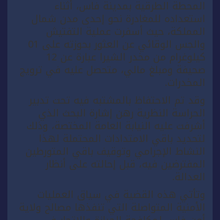
المحطة الطرقية بمدينة فاس، أثناء
استعداده للمغادرة نحو إحدى مدن شمال
المملكة، حيث أسفرت عملية التفتيش
والجس الوقائي عن العثور بحوزته على 01
كيلوغرام من مخدر الشيرا عبارة عن 12
صحيفة ومبلغ مالي، متحصل عليه في ترويج
المخدرات.
وقد تم الاحتفاظ بالمشتبه فيه تحت تدبير
الحراسة النظرية رهن إشارة البحث الذي
أشرفت عليه النيابة العامة المختصة، وذلك
لتحديد باقي الامتدادات المحتملة لهذا
النشاط الإجرامي وتوقيف باقي المتورطين
المفترضين فيه، قبل إحالته على أنظار
العدالة.
وتأتي هذه القضية في سياق العمليات
الأمنية المتواصلة التي تنفذها مصالح ولاية
أمن فاس لمكافحة الحيازة والاتجار في