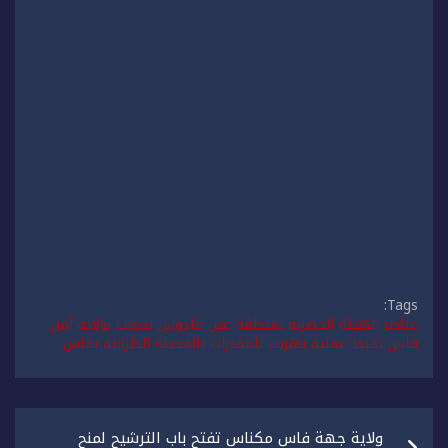
Tags:
عناصر الهيئة الحضرية بمنطقة عين قادوس بندباب بولاية أمن
فاس تحبط عملية تهريب للمخدرات بالمحطة الطرقية بفاس
تصفّح
ولاية جهة فاس مكناس تفتح باب الترشيح لمنح