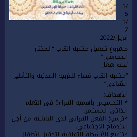
/1
6
/1
7
ابريل/2022
مشروع تفعيل مكتبة القرب “المختار
السوسي”
تحت شعار
“مكتبة القرب فضاء للتربية المدنية والتأطير
الثقافي”
الأهداف:
* التحسيس بأهمية القراءة في التعلم
الذاتي المستمر.
*ترسيخ الفعل القرائي لدى الناشئة من أجل
الاندماج الاجتماعي.
*تنويع الأنشطة الثقافية لتحفيز الأطفال