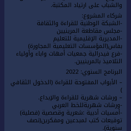
والشباب على ارتياد المكتبة.
شركاء المشروع:
-الشبكة الوطنية للقراءة والثقافة
-مجلس مقاطعة المرينيين
-المديرية الإقليمية للتعليم
بفاس(المؤسسات التعليمية المجاورة)
-فرع فيدرالية جمعيات أمهات واباء وأولياء
التلاميذ بالمرينيين.
البرنامج السنوي: 2022
– الأبواب المفتوحة للقراءة (الدخول الثقافي
)
– ورشات شهرية للقراءة والإبداع.
-ورشات شهريةللخط العربي
-أمسيات أدبية :شعرية وقصصية (فصلية)
توقيعات كتب لمبدعين ومفكرين(نصف
سنوية).