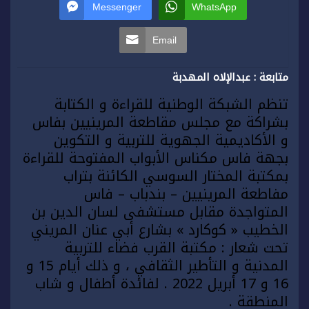
Messenger
WhatsApp
Email
متابعة : عبدالإلاه المهدبة
تنظم الشبكة الوطنية للقراءة و الكتابة
بشراكة مع مجلس مقاطعة المرينيين بفاس
و الأكاديمية الجهوية للتربية و التكوين
بجهة فاس مكناس الأبواب المفتوحة للقراءة
بمكتبة المختار السوسي الكائنة بتراب
مفاطعة المرينيين – بندباب – فاس
المتواجدة مقابل مستشفى لسان الدين بن
الخطيب « كوكارد » بشارع أبي عنان المريني
تحت شعار : مكتبة القرب فضاء للتربية
المدنية و التأطير الثقافي ، و ذلك أيام 15 و
16 و 17 أبريل 2022 . لفائدة أطفال و شاب
المنطقة .