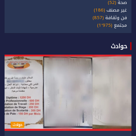
صحة
(52)
غير مصنف
(186)
فن وثقافة
(857)
مجتمع
(1٬975)
حوادث
حوادث