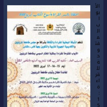
الأ
بو
ا
ب
ال
م
فت
و
ح
ة
لل
قر
اء
ة
:
1
5