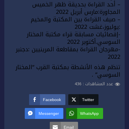
– أحد القراءة بحديقة ظهر الخميس
المجاورة:مارس أبريل 2022
– صيف القراءة بين المكتبة والمخيم
:يوليوز،غشت 2022
-إقصائيات مسابقة قراء مكتبة المختار
السوسي.أكتوبر 2022
-مهرجان القراءة بمقاطعة المرينيين :دجنبر
2022
تنظم هذه الأنشطة بمكتبة القرب “المختار
السوسي” .
عدد المشاهدات :
436
Facebook
Twitter
Messenger
WhatsApp
Email