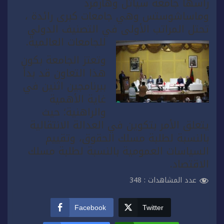
رأسها جامعة سياتل وهارفرد
وماساشوستس وهي جامعات كبرى رائدة ،
تحتل المراتب الأولى في التصنيف الدولي
للجامعات العالمية.
وتعتز الجامعة بكون
هذا التعاون قد بدأ
ببرنامجين اثنين في
غاية الأهمية
والراهنية؛ حيث
يتعلق الأمر بتكوين في العدالة الانتقالية
بالنسبة لطلبة مسلك الحقوق، وتقييم
السياسات العمومية بالنسبة لطلبة مسلك
الاقتصاد.
عدد المشاهدات :
348
Facebook
Twitter