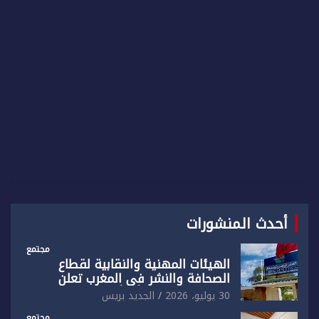
r
c
h
أحدث المنشورات
مجتمع
الهيئات المهنية والنقابية لقطاع
الصحافة والنشر في المغرب تعلن
رفضها القاطع لـ”أي أجندة انتخابية
30 يوليو، 2026
الجديد بريس
مُعدة على مقاس سياسي ومصلحي
مجتمع