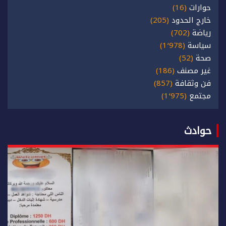
حوارات
(16)
خارج الحدود
(205)
رياضة
(702)
سياسة
(1٬978)
صحة
(52)
غير مصنف
(186)
فن وثقافة
(857)
مجتمع
(1٬975)
حوادث