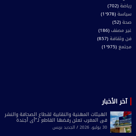
رياضة
(702)
سياسة
(1٬978)
صحة
(52)
غير مصنف
(186)
فن وثقافة
(857)
مجتمع
(1٬975)
آخر الأخبار
الهيئات المهنية والنقابية لقطاع الصحافة والنشر
في المغرب تعلن رفضها القاطع لـ”أي أجندة
انتخابية مُعدة على مقاس سياسي ومصلحي
30 يوليو، 2026
الجديد بريس
ضيق”