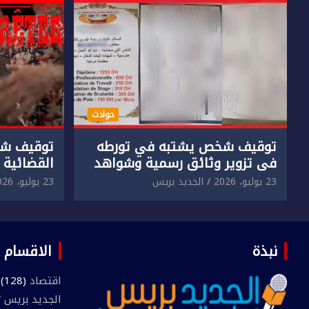
حوادث
توقيف شخص يشتبه في تورطه
توقيف شخ
في تزوير وثائق رسمية وشواهد
القضائية 
دراسية وعرضها للبيع بمقابل
الابتزاز ا
23 يوليو، 2026
الجديد بريس
23 يوليو، 2026
مادي.
في حق سا
نبذة
الاقسام
اقتصاد
(128)
الجديد بريس TV