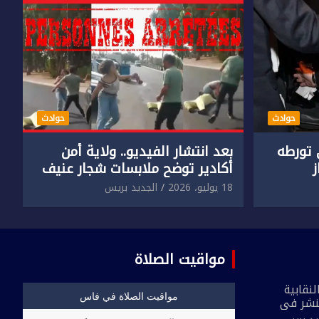
حوادث
حوادث
تورطه
بعد انتشار الفيديو.. ولاية أمن
أكادير توضح ملابسات شجار عنيف
جنسي
بين سائق وسيدتين
18 يوليو، 2026
الجديد بريس
مواقيت الصلاة
نقابية
نشر في
 القاطع