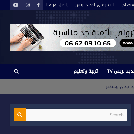
تخدام
للنشر على الجديد بريس
إتصل بفريقنا
ديد بريس TV
تربية وتعليم
د جدي وخطير
S
e
a
r