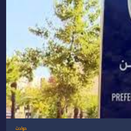
حوادث