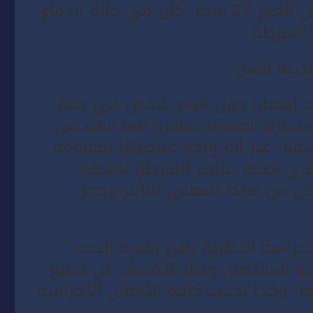
في تدخل أمني لتوقيف شخص يبلغ من العمر 27 سنة، كان في حالة اندفاع
 الشرطة
مدينة فاس
قت إشعارا حول قيام شخص في حالة
لمسيرة الخضراء بفاس، مما استدعى
فه، غير أنه واجه عناصرها بمقاومة
الذي اضطر عناصر الشرطة لإشهار
ن من ضبط المعني بالأمر وحجز
لحراسة النظرية رهن إشارة البحث
امة المختصة، وذلك للكشف عن جميع
وكذا تحديد كافة الأفعال الإجرامية