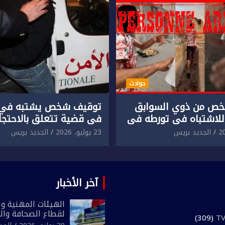
حوادث
ص من ذوي السوابق
توقيف شخص يشتبه في 
للاشتباه في تورطه في
في قضية تتعلق بالاحتجاز
لمقرون باعتداء جسدي
المقرون بارتكاب اعتداء 
الجديد بريس
23 يوليو، 2026
الجديد بريس
ئح أجنبي.
ومحاولة إضرام النار عمدا.
آخر الأخبار
الهيئات المهنية وال
لقطاع الصحافة وال
(309)
المغرب تعلن رفضها