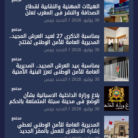
الهيئات المهنية والنقابية لقطاع
الصحافة والنشر في المغرب تعلن
رفضها القاطع لـ”أي أجندة انتخابية
30 يوليو، 2026
الجديد بريس
مُعدة على مقاس سياسي ومصلحي
ضيق”
مجتمع
بمناسبة الذكرى 27 لعيد العرش المجيد..
المديرية العامة للأمن الوطني تفتتح
المقر الجديد لفرقة الشرطة السياحية
30 يوليو، 2026
الجديد بريس
بفاس
مجتمع
بمناسبة عيد العرش المجيد.. المديرية
العامة للأمن الوطني تعزز البنية الأمنية
بالناظور بإحداث فرقتين جديدتين
30 يوليو، 2026
الجديد بريس
مجتمع
بلاغ وزارة الداخلية الاسبانية بشأن
الوضع في مدينة سبتة المتمتعة بالحكم
الذاتي
30 يوليو، 2026
الجديد بريس
مجتمع
المديرية العامة للأمن الوطني تعطي
إشارة الانطلاق للعمل بالمقر الجديد
للدائرة الثالثة للشرطة بولاية أمن العيون