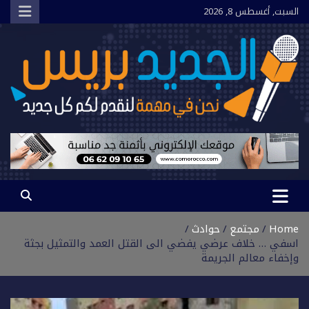
Ski
السبت, أغسطس 8, 2026
t
conten
الجديد بريس
نحن في مهمة لنقدم لكم كل جديد
Home
مجتمع
حوادث
اسفي … خلاف عرضي يفضي الى القتل العمد والتمثيل بجثة
وإخفاء معالم الجريمة