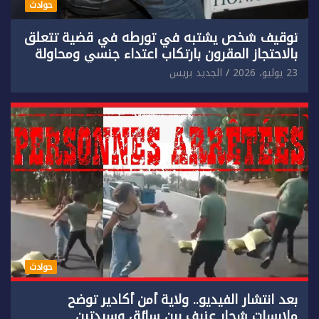
حوادث
توقيف شخص يشتبه في تورطه في قضية تتعلق
بالاحتجاز المقرون بارتكاب اعتداء جنسي ومحاولة
إضرام النار عمدا.
23 يوليو، 2026
الجديد بريس
حوادث
بعد انتشار الفيديو.. ولاية أمن أكادير توضح
ملابسات شجار عنيف بين سائق وسيدتين