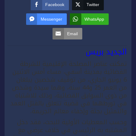
Facebook
Twitter
Messenger
WhatsApp
Email
الجديد بريس
تمكنت عناصر المصلحة الإقليمية للشرطة
القضائية بمدينة أسفي، مساء أمس الاثنين
6 يونيو الجاري، من توقيف شخصين يبلغان
من العمر 25 و44 سنة، وهما سيدة وشخص
من ذوي السوابق القضائية، وذلك للاشتباه
في تورطهما في قضية تتعلق بالقتل العمد
والتمثيل بجثة وإخفاء معالم الجريمة.
وحسب المعطيات الأولية للبحث، فقد دخل
المشتبه به الرئيسي في خلاف عرضي مع