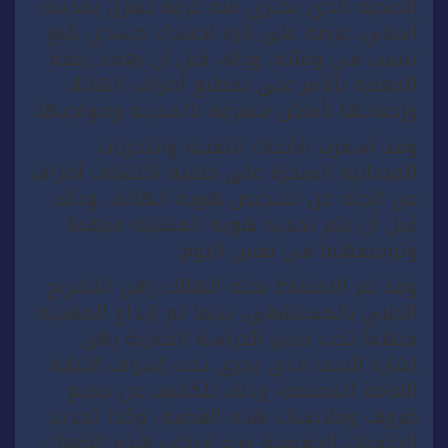
الضحية الذي يكتري منه غرفة بمنزل بمدينة
أسفي، عرضه على إثره لاعتداء جسدي بليغ
تسبب في وفاته، وذلك قبل أن يعمد رفقة
المعنية بالأمر على تقطيع أطراف الهالك
وإخفائها بأماكن متفرقة بالمدينة وضواحيها.
وقد أسفرت الأبحاث التقنية والتحريات
الميدانية المنجزة على خلفية اكتشاف أطراف
من الجثة عن تشخيص هوية الهالك، وذلك
قبل أن يتم تحديد هوية المشتبه فيهما
وتوقيفهما في نفس اليوم.
وقد تم الاحتفاظ بجثة الهالك رهن التشريح
الطبي بالمستشفى، بينما تم إيداع المشتبه
فيهما تحت تدبير الحراسة النظرية رهن
إشارة البحث الذي يجري تحت إشراف النيابة
العامة المختصة، وذلك للكشف عن جميع
ظروف وملابسات هذه القضية، وكذا تحديد
الخلفيات الحقيقية وراء ارتكاب هذه الأفعال