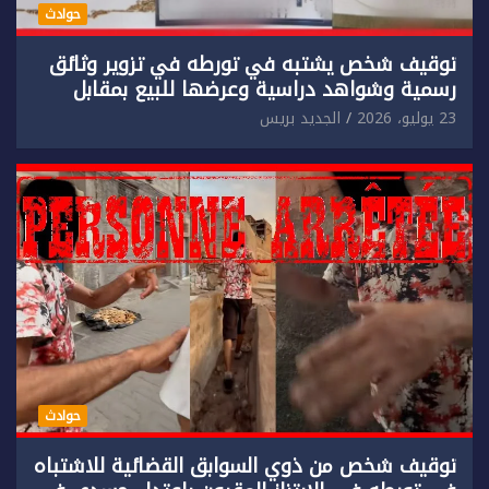
حوادث
توقيف شخص يشتبه في تورطه في تزوير وثائق
رسمية وشواهد دراسية وعرضها للبيع بمقابل
مادي.
23 يوليو، 2026
الجديد بريس
حوادث
توقيف شخص من ذوي السوابق القضائية للاشتباه