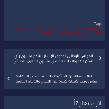
Tags:
الاوساط الجمعوية المهتمة بمجال التخييم مستاءة من تقليص
عدد المستفيدين من 250 الف الى 90 الف
تصفّح
المجلس الوطني لحقوق الإنسان يقدم مشروع رأي
المقالات
بشأن العقوبات البديلة في مشروع القانون الجنائي
اغلاق مطعمين للمأكولات الخفيفة بحي السعادة
بفاس وحجز كميات كبيرة من اللحوم والدجاد الفاسد
اترك تعليقاً