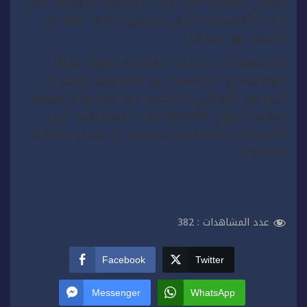
اطفال المغرب من عناء الدراسة خصوصا امام
غلاء المعيشة الذي سيكون مانعا لها من
السفر مع اسرها .
فالجمعيات بمختلف تصانيفه سواء منها
الوطنية او المتعددة او الجهوية تعتبر أن
البرنامج الوطني للتخييم حقا مشروعا ومنفدا
مهما لخروج اطفالها من المنخرطين الى
المخيمات لتصطدم بحصيص لا يخدم مصلحة
الطفولة .
عدد المشاهدات :
382
Facebook
Twitter
Messenger
WhatsApp