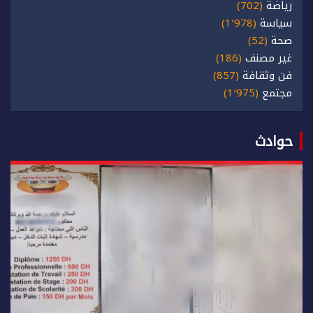
رياضة
(702)
سياسة
(1٬978)
صحة
(52)
غير مصنف
(186)
فن وثقافة
(857)
مجتمع
(1٬975)
حوادث