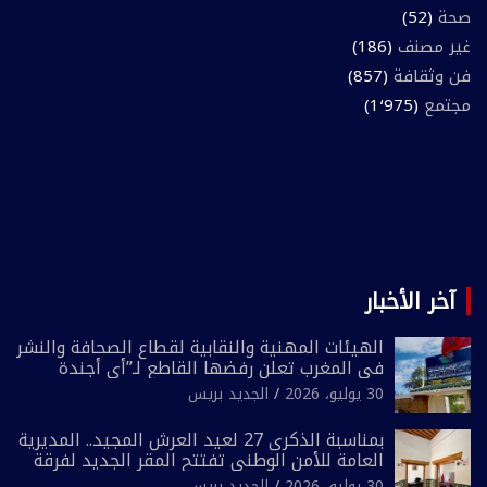
صحة
(52)
غير مصنف
(186)
فن وثقافة
(857)
مجتمع
(1٬975)
آخر الأخبار
الهيئات المهنية والنقابية لقطاع الصحافة والنشر
في المغرب تعلن رفضها القاطع لـ”أي أجندة
انتخابية مُعدة على مقاس سياسي ومصلحي
30 يوليو، 2026
الجديد بريس
ضيق”
بمناسبة الذكرى 27 لعيد العرش المجيد.. المديرية
العامة للأمن الوطني تفتتح المقر الجديد لفرقة
الشرطة السياحية بفاس
30 يوليو، 2026
الجديد بريس