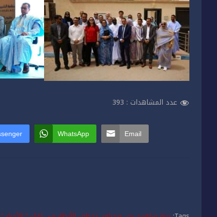
عدد المشاهدات :
393
senger
WhatsApp
Email
Tags:
زينة شاهيم بزي صحراوي تخطف الأنظار في لقاء " الأحرار ".