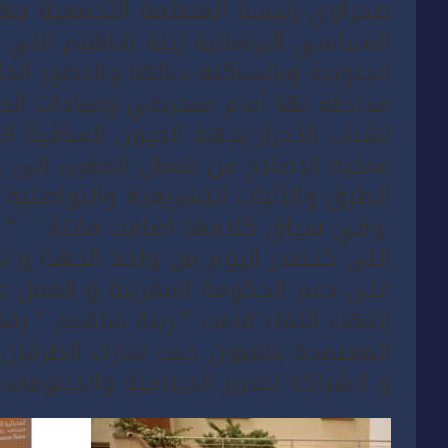
صحراوي رئيسة المنظمة التجمعية ج
السياسي البرلمانية زينة شاهيم اللي ك
الجنوبية وبالساكنة ديالها والتطور ا
مداخلة لها أمام منخرطي وقيادات ا
لشباب الأحرار بجهة العيون الساقية ا
عملية الإصلاح من شمال المغرب إلى ج
الطرق والآليات التشريعية والتواصلية
.وفي سياق كلامها أضافت قائلة : ” 
اللي كتصدر اليوم من واحد الجهة و نأ
على دعم الحكومة المغربية و العمل عل
إنتهاء اللقاء قامت ” زينة شاهيم ” رف
المعتمدة بالعيون حيث شارك الطرفان 
و الشراكة لتعزيز الدينامية والدبلوماسي