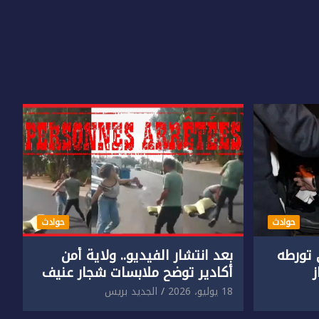
حوادث
حوادث
تورطه
بعد انتشار الفيديو.. ولاية أمن
أكادير توضح ملابسات شجار عنيف
جنسي
بين سائق وسيدتين
18 يوليو، 2026
الجديد بريس