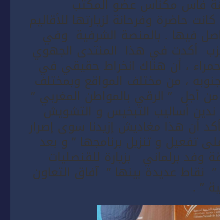
هة فاس مكناس عضو المكتب
انت حاضرة وفرحانة لزيارتها للأقاليم
لحاصل فيها . بالمنصة الشرفية وفي
لحزب أكدت في هذا المنتدى الجهوي
لحمراء ، أن هناك انخراط حقيقي في
نوبه ، من مختلف المواقع وبمختلف
 من أجل ” الرقي بالمواطن المغربي ”
ندين أساليب التبخيس و التشويش
كد أن هذا مغاديش إزيدنا سوى إصرار
ى تفعيل و تنزيل برنامجها ” و بعد
قة وفد برلماني بزيارة للقنصليات
” نقاط عديدة بينها ” آفاق التعاون
ة ” .