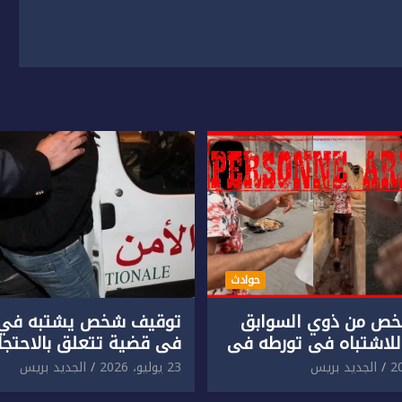
حوادث
ص من ذوي السوابق
توقيف شخص يشتبه في 
للاشتباه في تورطه في
في قضية تتعلق بالاحتجاز
لمقرون باعتداء جسدي
المقرون بارتكاب اعتداء 
الجديد بريس
23 يوليو، 2026
الجديد بريس
ئح أجنبي.
ومحاولة إضرام النار عمدا.