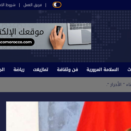
فريق العمل
شروط الاس
ث
السلامة المرورية
فن وثقافة
تمازيغت
رياضة
الج
” الأحرار “.