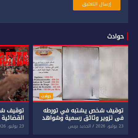
حوادث
حوادث
توقيف شخص يشتبه في تورطه
توقيف شخ
في تزوير وثائق رسمية وشواهد
القضائية 
دراسية وعرضها للبيع بمقابل
الابتزاز ا
23 يوليو، 2026
الجديد بريس
23 يوليو، 2026
مادي.
في حق سا