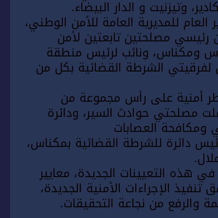
ادير
، وتيزنيت و
الدار
البيضاء
.
العام للمديرية العامة للأمن الوطني،
 رئيسي مصلحتين تابعتين لأمن
س
ومكناس، ونائب لرئيس منطقة
 لفرقيتي الشرطة القضائية بكل من
طر أمنية على رأس مجموعة من
لت مصلحتي حوادث السير، ودائرة
ي ومكافحة العصابات
ئيس دائرة للشرطة القضائية بمكناس،
لال
.
ي في هذه التعيينات
الجديدة
، معايير
 تنفيذ الإجراءات الأمنية
الجديدة
،
مة والرفع من نجاعة التحقيقات.