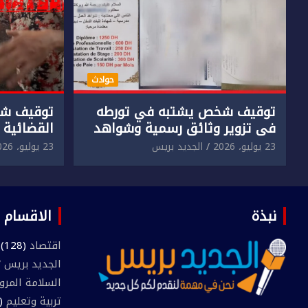
حوادث
توقيف شخص يشتبه في تورطه
توقيف شخ
في تزوير وثائق رسمية وشواهد
القضائية 
دراسية وعرضها للبيع بمقابل
الابتزاز ا
23 يوليو، 2026
الجديد بريس
23 يوليو، 2026
مادي.
في حق سا
نبذة
الاقسام
اقتصاد
(128)
الجديد بريس TV
السلامة المرو
تربية وتعليم
(445)