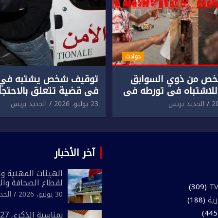
حوادث
ص من ذوي السوابق
توقيف شخص يشتبه في 
للاشتباه في تورطه في
في قضية تتعلق بالاحتجاز
لمقرون باعتداء جسدي
المقرون بارتكاب اعتداء 
الجديد بريس
23 يوليو، 2026
الجديد بريس
ئح أجنبي.
ومحاولة إضرام النار عمدا.
آخر الأخبار
الهيئات المهنية وال
لقطاع الصحافة وال
(309)
المغرب تعلن رفضها
30 يوليو، 2026
الجد
رية
(188)
لـ”أي أجندة انتخابي
مقاس سياسي ومص