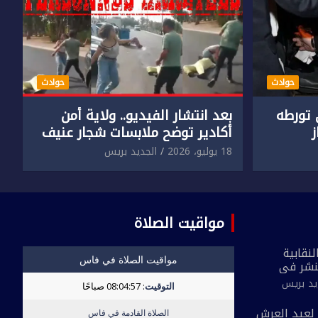
حوادث
حوادث
تورطه
بعد انتشار الفيديو.. ولاية أمن
أكادير توضح ملابسات شجار عنيف
جنسي
بين سائق وسيدتين
18 يوليو، 2026
الجديد بريس
مواقيت الصلاة
نقابية
نشر في
 القاطع
يد بريس
ة مُعدة على
لحي ضيق”
بمناسبة الذكرى 27 لعيد العرش