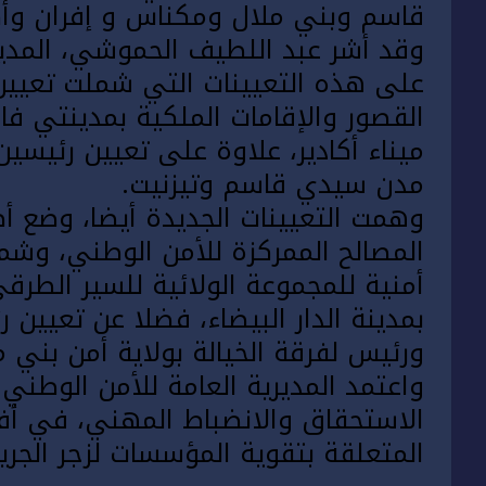
قاسم
وبني ملال
ومكناس و
إفران
وأك
وقد أشر عبد اللطيف الحموشي، المدير 
على هذه التعيينات التي شملت تعيين
القصور والإقامات الملكية بمدينتي
فا
ميناء
أكادير
، علاوة على تعيين رئيسين
مدن
سيدي قاسم
وتيزنيت.
وهمت التعيينات
الجديدة
أيضا، وضع أ
المصالح الممركزة للأمن الوطني، وشم
أمنية للمجموعة الولائية للسير الطرق
بمدينة
الدار
البيضاء
، فضلا عن تعيين ر
ورئيس لفرقة الخيالة بولاية أمن
بني م
واعتمد المديرية العامة للأمن الوطن
الاستحقاق والانضباط المهني، في أفق
المتعلقة بتقوية المؤسسات لزجر الجري