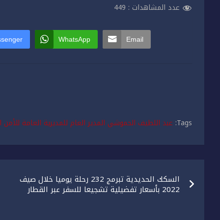
عدد المشاهدات :
449
senger
WhatsApp
Email
Tags:
عبد اللطيف الحموشي المدير العام للمديرية العامة للأمن
تصفّح
السكك الحديدية تبرمج 232 رحلة يوميا خلال صيف
المقالات
2022 بأسعار تفضيلية تشجيعا للسفر عبر القطار