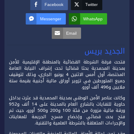
Facebook
Twitter
Messenger
WhatsApp
Email
الجديد بريس
فتحت فرقة الشرطة القضائية بالمنطقة الإقليمية للأمن
بمدينة المحمدية بحثا قضائيا تحت إشراف النيابة العامة
المختصة، أول أمس الاثنين 4 يونيو الجاري، وذلك لتوقيف
جميع المتورطين في تزوير أوراق مالية أجنبية بقيمة ستة
ملايين و496 ألف أورو.
وكانت عناصر الأمن الوطني بمدينة المحمدية قد عثرت بداخل
حاوية للنفايات بالشارع العام بالمدينة على 14 ألف و952
ورقة مالية مزورة من فئة 100 و200 و500 أورو، حيث تم
فتح بحث قضائي وإخضاع مسرح الجريمة للمعاينات
والإجراءات المتعلقة بالشرطة العلمية والتقنية.
وقد تمت إحالة الأوراق المالية المزيفة والعينات المحجوزة