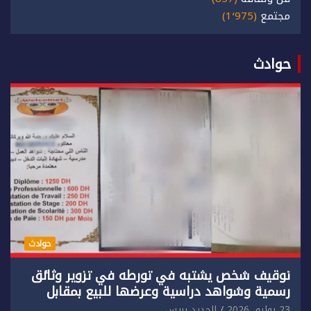
مجتمع
(1٬975)
حوادث
حوادث
توقيف شخص يشتبه في تورطه في تزوير وثائق
رسمية وشواهد دراسية وعرضها للبيع بمقابل
مادي.
23 يوليو، 2026
الجديد بريس