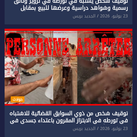
توقيف شخص يشتبه في تورطه في تزوير وثائق
رسمية وشواهد دراسية وعرضها للبيع بمقابل
مادي.
23 يوليو، 2026
الجديد بريس
حوادث
توقيف شخص من ذوي السوابق القضائية للاشتباه
في تورطه في الابتزاز المقرون باعتداء جسدي في
حق سائح أجنبي.
23 يوليو، 2026
الجديد بريس