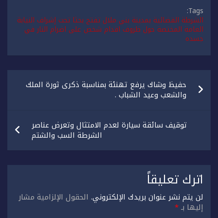
Tags:
الشرطة القضائية بمدينة بني ملال تفتح بحثا تحت إشراف النيابة
العامة المختصة حول ظروف اقدام شخص على اضرام النار في
جسده
تصفّح
حفيظ وشاك يرفع تهنئة بمناسبة ذكرى ثورة الملك
المقالات
والشعب وعيد الشباب .
توقيف سائقة سيارة لعدم الامتثال وتعرض عناصر
الشرطة السب والشتم
اترك تعليقاً
لن يتم نشر عنوان بريدك الإلكتروني.
الحقول الإلزامية مشار
إليها بـ
*