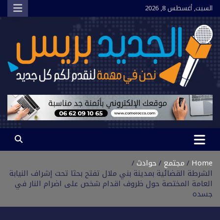
Ski
السبت, أغسطس 8, 2026
t
conten
الجديد بريس
نحن في مهمة لنقدم لكم كل جديد
Home
مجتمع
حوادث
الشرطة القضائية بمدينة بني ملال تفتح بحثا تحت إشراف النيابة
العامة المختصة حول ظروف اقدام شخص على اضرام النار في
جسده