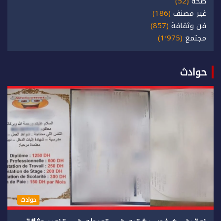
صحة
(52)
غير مصنف
(186)
فن وثقافة
(857)
مجتمع
(1٬975)
حوادث
حوادث