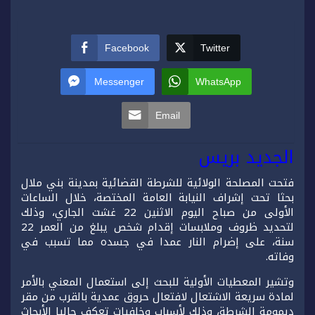
Facebook
Twitter
Messenger
WhatsApp
Email
الجديد بريس
فتحت المصلحة الولائية للشرطة القضائية بمدينة بني ملال
بحثا تحت إشراف النيابة العامة المختصة، خلال الساعات
الأولى من صباح اليوم الاثنين 22 غشت الجاري، وذلك
لتحديد ظروف وملابسات إقدام شخص يبلغ من العمر 22
سنة، على إضرام النار عمدا في جسده مما تسبب في
وفاته.
وتشير المعطيات الأولية للبحث إلى استعمال المعني بالأمر
لمادة سريعة الاشتعال لافتعال حروق عمدية بالقرب من مقر
ديمومة الشرطة، وذلك لأسباب وخلفيات تعكف حاليا الأبحاث