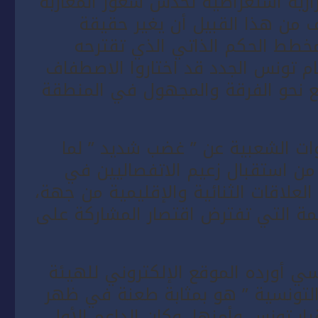
زازية استعراضية تخدش شعور المغاربة
قف من هذا القبيل أن يغير حقيقة
مخطط الحكم الذاتي الذي تقترحه
ام تونس الجدد قد اختاروا الاصطفاف
ع نحو الفرقة والمجهول في المنطقة
وات الشعبية عن ” غضب شديد ” لما
من استقبال زعيم الاتفصاليين في
علاقات الثنائية والإقليمية من جهة،
مة التي تفترض اقتصار المشاركة على
سي أورده الموقع الإلكتروني للهيئة
 التونسية ” هو بمثابة طعنة في ظهر
ار تونس وأمنها، وكان الداعم الأول