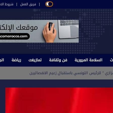
فريق العمل
شروط الاس
ث
السلامة المرورية
فن وثقافة
تمازيغت
رياضة
الج
زازي ” للرئيس التونسي باستقبال زعيم الانفصاليين