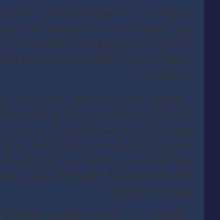
بدوره، أدان الأمين العام لحزب التقدم 
في تصريح له، بشدة الخطوة التي أقد
عدائي، خطير ومرفوض، يَخْرِقُ بشكلٍ بل
والمتينة التي لطالما ربطت تونس وال
الاستقلال”.
واعتبر السيد بنعبدالله أنه سلوك يجس
للمملكة المغربية وبالمشاعر الوطنية
عواقب وخيمة على العلاقات بين البلدين”
الرئيس التونسي اتخذ هذا القرار، وأرف
في الاستفزاز، خاضِعاً في ذلك لتأثيراتِ 
للمصالح الوطنية لبلادنا منذ عقود، ط
الوحدة والتكامل “.
وخلص إلى أن حزب التقدم والاشتراكي