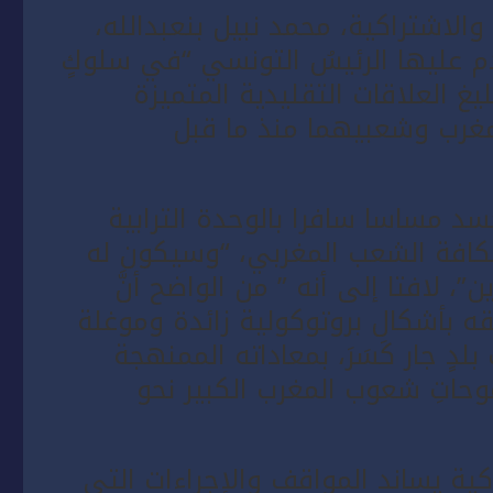
والاشتراكية، محمد نبيل بنعبدالله،
م عليها الرئيسُ التونسي “في سلوكٍ
يغ العلاقات التقليدية المتميزة
مغرب وشعبيهما منذ ما قبل
د مساسا سافرا بالوحدة الترابية
 لكافة الشعب المغربي، “وسيكون له
، لافتا إلى أنه ” من الواضح أنَّ
قه بأشكال بروتوكولية زائدة وموغلة
بلدٍ جار كَسَرَ، بمعاداته الممنهجة
موحاتِ شعوب المغرب الكبير نحو
ة يساند المواقف والإجراءات التي