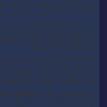
المملكة المغربية لتونس وشعبها، وه
الملك محمد السادس يعبر عنه في عدة
من جهته، أبرز الأمين العام لحزب الاست
مغاربي شقيق نتقاسم وإياه مشترك الأ
والاستقلال ضد المستعمر، وحلم شعوب
والاندماج ووحدة المصير”.
وأضاف السيد بركة، في تصريح أورده مو
يبدو أن حكام تونس الجدد، وليس الش
الودي الراسخ تجاه بلادنا، وتنكروا فجأ
واحترام متبادل لشؤون كل بلد على حد
وشدد على أن حزب الاستقلال لا يمكنه
السافر في موقف بلد شقيق نكن له كل ا