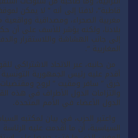
الترابية، وما صاحبه من سلوكات استف
قاطبة”، لافتا إلى أنه ” لا يمكن لمو
مغربية الصحراء، ومصداقية وواقعية 
بلادنا، ولكنه يؤشر للأسف على أن حك
إلى جانب الهشاشة واللاستقرار والدف
المغاربية “.
من جانبه، عبر الاتحاد الاشتراكي للق
أقدم عليه رئيس الجمهورية التونسية 
خرق ” سافر ومقيت ” لروح ومقتضيات ال
والتزامات الدول الأطراف في هذه الق
الدول الأعضاء في الأمم المتحدة.
واعتبر الحزب، في بيان لمكتبه السيا
السياسية، أن ما أقدمت عليه الرئاسة
المغرب الذي ما فتئ حريصا على استقر