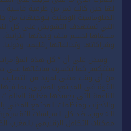
لها حين كانت تمر من ظرفية قاسية .. 
الدبلوماسية الوطنية بتوجيهات من جل
التي تستهدف التشويش على كل النج
مسعاها لحسم ملف وحدتها الترابية، 
وشراكاتها وتحالفاتها إقليميا ودوليا.
وسجل على أن ” كل هذه المؤامرات ا
ستتكسر كما تكسرت سابقاتها على صخرة
من أي وقت مضى لمزيد من التصليب وا
القوة في المجتمع المغربي، بما فيها 
الناعمة التي يجسدها مغاربة العالم “، 
والأحزاب ومنظمات المجتمع المدني با
الشعوب، ضد كل السياسات التقسيمية 
ممكنات التكامل الإقليمي بالمغرب الكب