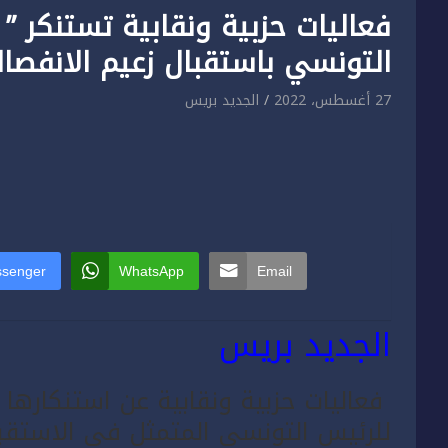
فعاليات حزبية ونقابية تستنكر ”
التونسي باستقبال زعيم الانفصال
27 أغسطس، 2022
الجديد بريس
senger
WhatsApp
Email
الجديد بريس
فعاليات حزبية ونقابية عن استنكارها 
للرئيس التونسي المتمثل في الاستقب