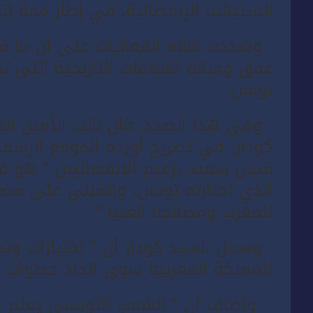
الميليشيا الإنفصالية، في إطار قمة (تيك
وشددت هاته الفعاليات على أن ما قا
عمق ومتانة العلاقات التاريخية التي 
تونس.
وفي هذا الصدد، قال نائب الأمين العا
كودار، في تصريح أورده الموقع الرسم
قيس سعيد لزعيم الانفصاليين ” هو ف
الذي اختارته تونس، والمبني على مض
للمغرب ومصالحه العليا “.
وسجل السيد كودار أن ” اختيارات وتصر
للمملكة المغربية سوى اتخاذ خطوات د
وأضاف أن ” الشعب التونسي يعلم جي