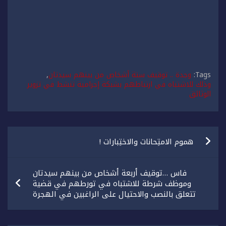
Tags:
وجدة .. توقيف ستة أشخاص من بينهم سيدتان
,
وذلك للاشتباه في ارتباطهم بشبكة إجرامية تنشط في تزوير
الوثائق
تصفّح
هموم الامتِحانات والاختِبارات !
المقالات
فاس …توقيف أربعة أشخاص من بينهم سيدتان
وموظف شرطة للاشتباه في تورطهم في قضية
تتعلق بالنصب والاحتيال على الراغبين في الهجرة