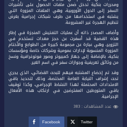
ومحررات بنكية تدخل ضمن ملفات الحصول على تأشيرات
السفر إلى الدول الأوروبية، وهي الملفات المزورة التي
يشتبه في استخدامها من طرف شبكات إجرامية بغرض
تنظيم الهجرة غير المشروعة.
وأضاف المصدر ذاته أن عمليات التفتيش المنجزة في إطار
هذه القضية قد أسفرت عن حجز معدات تستخدم في
التزوير، وهي عبارة عن مجموعة كبيرة من الطوابع والأختام
المزورة المنسوبة لإدارات عمومية وشركات خاصة ومؤسسات
بنكية، بالإضافة إلى جهاز كمبيوتر وصور فوتوغرافية ونسخ
من وثائق تعريفية وجوازات سفر في اسم الغير.
وقد تم إخضاع المشتبه فيهم للبحث القضائي، الذي يجري
تحت إشراف النيابة العامة المختصة، وذلك لتحديد باقي
الامتدادات المحتملة لهذا النشاط الإجرامي، وكذا توقيف
باقي المتورطين المفترضين في ارتكاب هذه الأفعال
الإجرامية.
عدد المشاهدات :
383
Facebook
Twitter