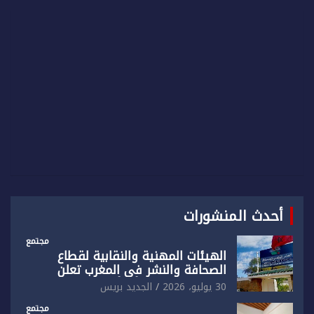
c
h
أحدث المنشورات
مجتمع
الهيئات المهنية والنقابية لقطاع
الصحافة والنشر في المغرب تعلن
رفضها القاطع لـ”أي أجندة انتخابية
30 يوليو، 2026
الجديد بريس
مُعدة على مقاس سياسي ومصلحي
ضيق”
مجتمع