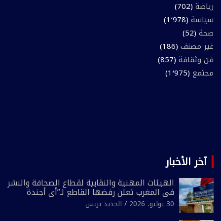
رياضة
(702)
سياسة
(1٬978)
صحة
(52)
غير مصنف
(186)
فن وثقافة
(857)
مجتمع
(1٬975)
آخر الأخبار
الهيئات المهنية والنقابية لقطاع الصحافة والنشر
في المغرب تعلن رفضها القاطع لـ”أي أجندة
انتخابية مُعدة على مقاس سياسي ومصلحي
30 يوليو، 2026
الجديد بريس
ضيق”