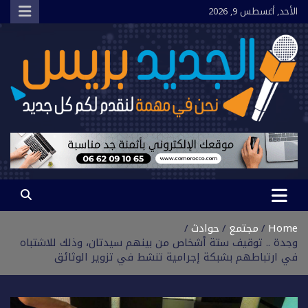
Ski
الأحد, أغسطس 9, 2026
t
conten
الجديد بريس
نحن في مهمة لنقدم لكم كل جديد
Home
مجتمع
حوادث
وجدة .. توقيف ستة أشخاص من بينهم سيدتان، وذلك للاشتباه
في ارتباطهم بشبكة إجرامية تنشط في تزوير الوثائق