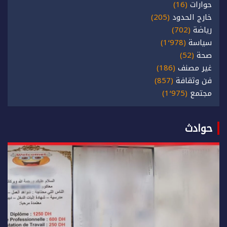
حوارات
(16)
خارج الحدود
(205)
رياضة
(702)
سياسة
(1٬978)
صحة
(52)
غير مصنف
(186)
فن وثقافة
(857)
مجتمع
(1٬975)
حوادث