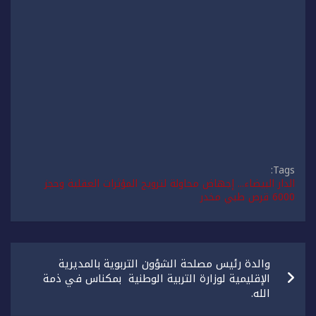
Tags:
الدار البيضاء... إجهاض محاولة لترويج المؤثرات العقلية وحجز
6000 قرص طبي مخدر
تصفّح
والدة رئيس مصلحة الشؤون التربوية بالمديرية
المقالات
الإقليمية لوزارة التربية الوطنية بمكناس في ذمة
الله.