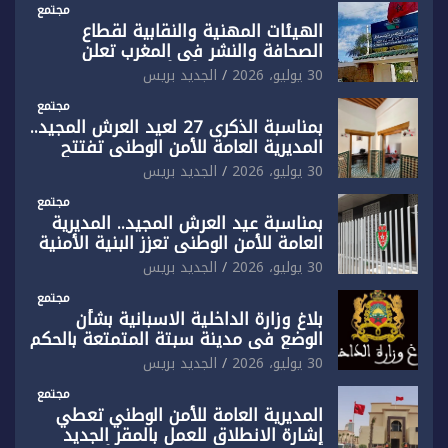
مجتمع
الهيئات المهنية والنقابية لقطاع
الصحافة والنشر في المغرب تعلن
رفضها القاطع لـ”أي أجندة انتخابية
30 يوليو، 2026
الجديد بريس
مُعدة على مقاس سياسي ومصلحي
ضيق”
مجتمع
بمناسبة الذكرى 27 لعيد العرش المجيد..
المديرية العامة للأمن الوطني تفتتح
المقر الجديد لفرقة الشرطة السياحية
30 يوليو، 2026
الجديد بريس
بفاس
مجتمع
بمناسبة عيد العرش المجيد.. المديرية
العامة للأمن الوطني تعزز البنية الأمنية
بالناظور بإحداث فرقتين جديدتين
30 يوليو، 2026
الجديد بريس
مجتمع
بلاغ وزارة الداخلية الاسبانية بشأن
الوضع في مدينة سبتة المتمتعة بالحكم
الذاتي
30 يوليو، 2026
الجديد بريس
مجتمع
المديرية العامة للأمن الوطني تعطي
إشارة الانطلاق للعمل بالمقر الجديد