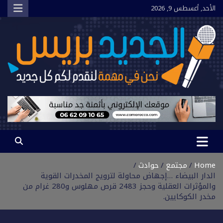
Ski
الأحد, أغسطس 9, 2026
t
conten
الجديد بريس
نحن في مهمة لنقدم لكم كل جديد
Home
مجتمع
حوادث
الدار البيضاء …إجهاض محاولة لترويج المخدرات القوية
والمؤثرات العقلية وحجز 2483 قرص مهلوس و280 غرام من
مخدر الكوكايين.