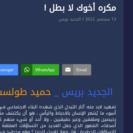
مكره أخوك لا بطل !
13 سبتمبر، 2022
الجديد بريس
senger
WhatsApp
Email
الجديد بريس _
حميد طولست
تمهيد لابد منه: آثار التبدل الذي شهده البناء الاجتماعي ف
أسوء ما يُشعر الإنسان بالاحباط واليأس ، هو أن يكتشف م
رخيصين وملفقين وغير حقيقيين ، ولا أحد أو شيء منهم كان
أصدقاء، الشعور الذي جعل العديد من التساؤلات المقلقة تر
التساؤلات الخطيرة : هل فعلا تغيرت الدنيا ؟ وهو مخطئ في ظ