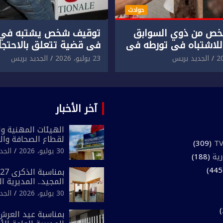
حوادث
ص من ذوي السوابق
توقيف شخص يشتبه في 
للاشتباه في تورطه في
في قضية تتعلق بالاحتجاز
لمقرون باعتداء جسدي
المقرون بارتكاب اعتداء 
الجديد بريس
23 يوليو، 2026
الجديد بريس
ئح أجنبي.
ومحاولة إضرام النار عمدا.
آخر الأخبار
الهيئات المهنية وال
لقطاع الصحافة وال
(309)
المغرب تعلن رفضها
30 يوليو، 2026
الجد
رية
(188)
لـ”أي أجندة انتخابي
مقاس سياسي ومص
المجيد.. المديرية ا
الوطني تفتتح المقر
30 يوليو، 2026
الجد
لفرقة الشرطة السي
بمناسبة عيد العرش 