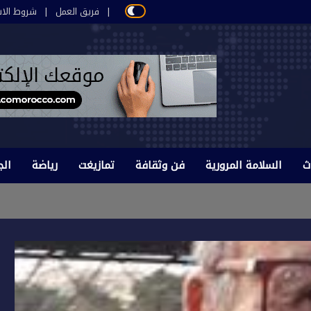
فريق العمل
شروط الاس
ث
السلامة المرورية
فن وثقافة
تمازيغت
رياضة
الج