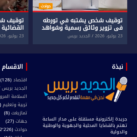
حوادث
توقيف شخص يشتبه في تورطه
توقيف شخ
في تزوير وثائق رسمية وشواهد
القضائية 
دراسية وعرضها للبيع بمقابل
الابتزاز ا
23 يوليو، 2026
الجديد بريس
23 يوليو، 2026
مادي.
في حق سا
نبذة
الاقسام
اقتصاد
(128)
الجديد بريس TV
السلامة المرو
تربية وتعليم
(445)
تمازيغت
(8)
جريدة إلكترونية مستقلة على مدار الساعة
جهات
(27)
تهتم بالقضايا المحلية والجهوية والوطنية
حوادث
(2٬226)
والدولية