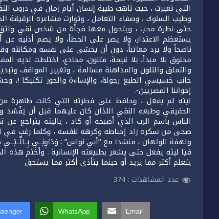
التي تغيرت ، حيث تاهت طيبة إنسان أيام زمان في دروب التفا
وطيب السلوك ، وصفاء التعامل ، وتوارت مشاعره الرقيقة الحا
حتى نظرة محب ، ويتحول معها فجأة من شخص نقي واثق الإي
يستعظم الاعتذار، ولا يصر على الخطأ، ولا يصم أذنيه عن 
ناصحاً ولا يرد معاتباً، دون أن يخشى على نفسه ومكانته 
مخلوق بلا مبدأ، بلا قيمة، متلون، مخادع، اختلطت لديه المف
والتملق والتلون والمداهنة مسالمة ، وتغيير المواقف وتبديل
جانب خسيسي الطبع رجولة، والإساءة والجور تكتيكا !، وح
إخواننا المصريين-.
ليته لم يفعل ، وحافظ على فطرته التي كانت طاهرة من ال
الحقيقي وطبعه النقي اللذان كان عليهما قبل أن يَفْسُد ويُف
الناس باسم الرب الذي أصبحه أو كاد ، ياليته يتراجع عن 
صحى من سكره زاد إحباطه وكرهه لنفسه ، وكلما رغب في ال
ولهفة الولهان ، منشدا مع “أبي نواس” : وَدَاوِنِــي بِــالَّــتِــي كَــانَـ
فيا ليته يفعل حتى يشعر بطبيعته الإنسانية . وأختم هذه الخا
يتعلم أكثر مما يريد أو حينما يتأذى أكثر مما يستحق
عدد المشاهدات :
374
senger
WhatsApp
Email