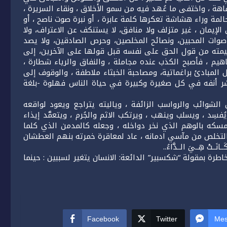
هة ، واختفى ما عُهد فيه من سمو الأخلاق ، ونقاء السريرة ،
لمة وراء هشاشة تعكرها كلمة عابرة ، أو نبرة صوت ناصح ، أو
مان ، غير متزلف ولا منافق، لا يستنكف عن الاعتراف، ولا
أصوات المحبين، ونصائح المخلصين، وحرص الصادقين، ولا يصد
وقيمته من قول الحق على نفسه قبل قولها على الآخرين، إلى
اهيم ، فأصبح الكذب عنده مجاملة ، والنفاق والرياء شطارة ،
 المبادئ براغماتية، ومصاحبة الخبثاء ملاطفة ، والوقوف إلى
شر أنفه في كل صغيرة وكبيرة في حياة الناس فهلوة -بلغة
شوائب والرواسب الزائفة ، وياليته يتراجع ويعود لواقعه
سِد ، ويسلب وينهب ، ويرتكب الاثم والجُرم ، ويتعمَّد إيذاء
تمسكه بالوهم الذي نخر دواخله ، وجعله كالمدمن الذي كلما
تخلص من مآسي ادمانه ، عاد لمعاقرة خمرته بنهم العطشان
ـتْ هِــيَ الــدَّاءُ..
طرة بمقولة “شكسبير” الدائعة: الانسان يتغير لسببين : حينما
Facebook
Twitter
Mes