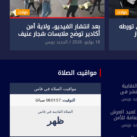
حوادث
حوادث
تورطه
بعد انتشار الفيديو.. ولاية أمن
أكادير توضح ملابسات شجار عنيف
جنسي
بين سائق وسيدتين
18 يوليو، 2026
الجديد بريس
مواقيت الصلاة
نقابية
نشر في
 القاطع
يد بريس
ة مُعدة على
لحي ضيق”
بمناسبة الذكرى 27 لعيد العرش
لعامة للأمن
 الجديد
يد بريس
احية بفاس