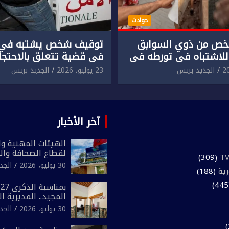
حوادث
ص من ذوي السوابق
توقيف شخص يشتبه في 
للاشتباه في تورطه في
في قضية تتعلق بالاحتجاز
لمقرون باعتداء جسدي
المقرون بارتكاب اعتداء 
الجديد بريس
23 يوليو، 2026
الجديد بريس
ئح أجنبي.
ومحاولة إضرام النار عمدا.
آخر الأخبار
الهيئات المهنية وال
لقطاع الصحافة وال
(309)
المغرب تعلن رفضها
30 يوليو، 2026
الجد
رية
(188)
لـ”أي أجندة انتخابي
مقاس سياسي ومص
المجيد.. المديرية ا
الوطني تفتتح المقر
30 يوليو، 2026
الجد
لفرقة الشرطة السي