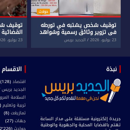
حوادث
توقيف شخص يشتبه في تورطه
توقيف شخ
في تزوير وثائق رسمية وشواهد
القضائية 
دراسية وعرضها للبيع بمقابل
الابتزاز ا
23 يوليو، 2026
الجديد بريس
23 يوليو، 2026
مادي.
في حق سا
نبذة
الاقسام
اقتصاد
(128)
الجديد بريس TV
السلامة المرو
تربية وتعليم
(445)
تمازيغت
(8)
جريدة إلكترونية مستقلة على مدار الساعة
جهات
(27)
تهتم بالقضايا المحلية والجهوية والوطنية
حوادث
(2٬226)