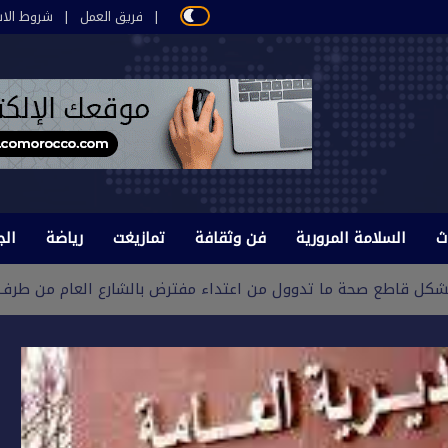
فريق العمل
شروط الاس
ث
السلامة المرورية
فن وثقافة
تمازيغت
رياضة
الج
بشكل قاطع صحة ما تدوول من اعتداء مفترض بالشارع العام من طرف م