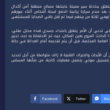
تعلق بحادثة سير مميتة عاينتها مصالح منطقة أمن أكدال
بتاريخ 20 شتنبر الجاري، وذلك بعد صدم سيارة رباعية الدفع لستة أشخاص أثناء عبورهم
توفي ثلاثة من بينهم فيما تم نقل باقي الضحايا للمستشفى
لتي تدعي أن الأمر يتعلق باعتداء جسدي نفذه مختل عقلي،
لحادث المروع بعين المكان، حيث تم الاحتفاظ به تحت تدبير
 العامة المختصة، قبل أن يتم تقديمه أمام العدالة في حالة
ن الأبحاث والخبرات التقنية لا زالت متواصلة من أجل تحديد
ه بتسجيل صوتي يتضمن معطيات كاذبة، من شأنها المساس
Facebook
Twitter
Mes