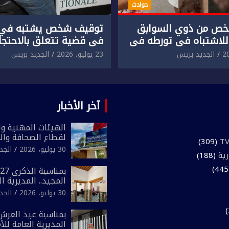
حوادث
ص من ذوي السوابق
توقيف شخص يشتبه في 
للاشتباه في تورطه في
في قضية تتعلق بالاحتجاز
لمقرون باعتداء جسدي
المقرون بارتكاب اعتداء 
الجديد بريس
23 يوليو، 2026
الجديد بريس
ئح أجنبي.
ومحاولة إضرام النار عمدا.
آخر الأخبار
الهيئات المهنية وال
لقطاع الصحافة وال
(309)
المغرب تعلن رفضها
30 يوليو، 2026
الجد
رية
(188)
لـ”أي أجندة انتخابي
مقاس سياسي ومص
المجيد.. المديرية ا
الوطني تفتتح المقر
30 يوليو، 2026
الجد
لفرقة الشرطة السي
بمناسبة عيد العرش 
المديرية العامة لل