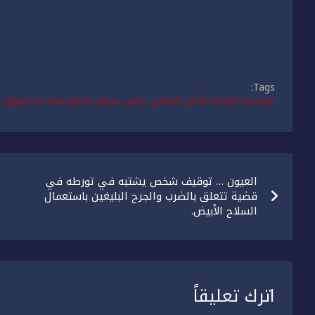
Tags:
المديرية العامة للأمن الوطني تنفي بشكل قاطع صحة ما تدوول م
تصفّح
العيون … توقيف شخص يشتبه في تورطه في
المقالات
قضية تتعلق بالضرب والجرح البليغين باستعمال
السلاح الأبيض.
اترك تعليقاً