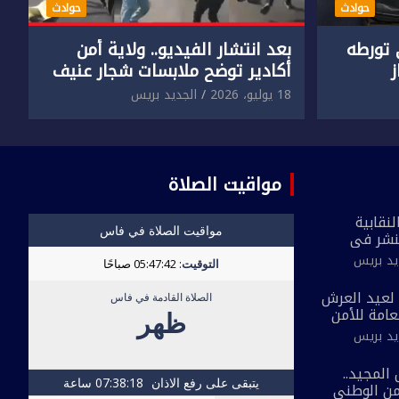
حوادث
حوادث
تورطه
بعد انتشار الفيديو.. ولاية أمن
أكادير توضح ملابسات شجار عنيف
جنسي
بين سائق وسيدتين
18 يوليو، 2026
الجديد بريس
مواقيت الصلاة
نقابية
نشر في
 القاطع
يد بريس
ة مُعدة على
لحي ضيق”
بمناسبة الذكرى 27 لعيد العرش
لعامة للأمن
 الجديد
يد بريس
احية بفاس
المجيد..
أمن الوطني