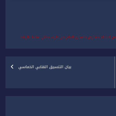
ن اعتداء مفترض بالشارع العام من طرف مختل عقليا بالرباط
بيان التنسيق النقابي الخماسي