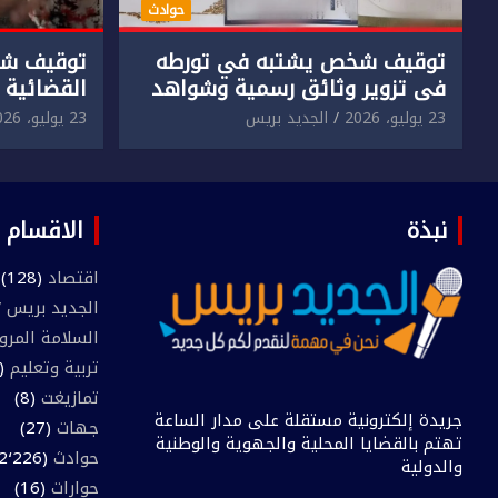
حوادث
توقيف شخص يشتبه في تورطه
توقيف شخ
في تزوير وثائق رسمية وشواهد
القضائية 
دراسية وعرضها للبيع بمقابل
الابتزاز ا
23 يوليو، 2026
الجديد بريس
23 يوليو، 2026
مادي.
في حق سا
نبذة
الاقسام
اقتصاد
(128)
الجديد بريس TV
السلامة المرو
تربية وتعليم
(445)
تمازيغت
(8)
جريدة إلكترونية مستقلة على مدار الساعة
جهات
(27)
تهتم بالقضايا المحلية والجهوية والوطنية
حوادث
(2٬226)
والدولية
حوارات
(16)