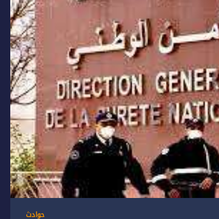
حوادث