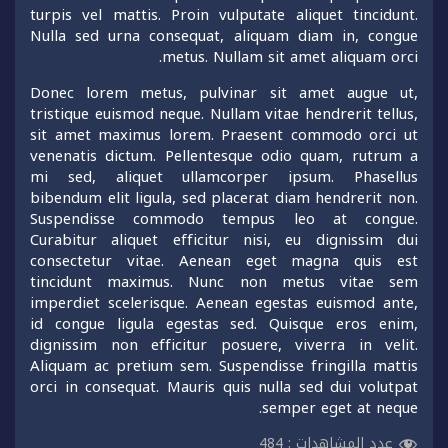
turpis vel mattis. Proin vulputate aliquet tincidunt.
Nulla sed urna consequat, aliquam diam in, congue
metus. Nullam sit amet aliquam orci.
Donec lorem metus, pulvinar sit amet augue ut,
tristique euismod neque. Nullam vitae hendrerit tellus,
sit amet maximus lorem. Praesent commodo orci ut
venenatis dictum. Pellentesque odio quam, rutrum a
mi sed, aliquet ullamcorper ipsum. Phasellus
bibendum elit ligula, sed placerat diam hendrerit non.
Suspendisse commodo tempus leo at congue.
Curabitur aliquet efficitur nisi, eu dignissim dui
consectetur vitae. Aenean eget magna quis est
tincidunt maximus. Nunc non metus vitae sem
imperdiet scelerisque. Aenean egestas euismod ante,
id congue ligula egestas sed. Quisque eros enim,
dignissim non efficitur posuere, viverra in velit.
Aliquam ac pretium sem. Suspendisse fringilla mattis
orci in consequat. Mauris quis nulla sed dui volutpat
semper eget at neque.
عدد المشاهدات :
484