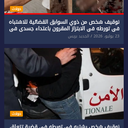
حوادث
توقيف شخص من ذوي السوابق القضائية للاشتباه
في تورطه في الابتزاز المقرون باعتداء جسدي في
حق سائح أجنبي.
23 يوليو، 2026
الجديد بريس
حوادث
توقيف شخص يشتبه في تورطه في قضية تتعلق