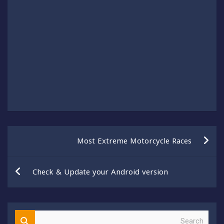
تصفّح
Most Extreme Motorcycle Races
المقالات
Check & Update your Android version
S