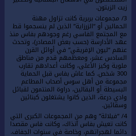
زيت الزيتون.
3/ مجموعات بربرية كانت تزاول مهنة
الحمالين أو “الزرزاية” الذين لم ينسجموا قط
مع المجتمع الفاسي رغم وجودهم بفاس منذ
عهد الأدارسة (حسب بعض المصادر)، وتحدث
عنهم “ليون الإفريقي” في أوائل القرن
السادس عشر، ومعظمهم قدم من مناطق
ملوية وكيز الأعلى، وكانت أعدادهم تقارب
300 شخص. كما عاش بفاس قبل الحماية
مجموعة من أهل سوس أصحاب المطاعم
البسيطة أو البقالين، دراوة المنتمون لقبائل
وادي درعة، الذين كانوا يشتغلون كبنائين
وسقائين.
4/ “فيلالة” وهم من المجموعات الكبرى التي
كانت تعيش بفاس آنذاك، وكانت فاس مقصدا
دائما لهجراتهم، وخاصة في سنوات الجفاف.