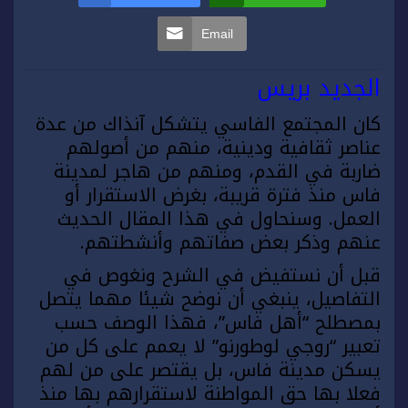
Email
الجديد بريس
كان المجتمع الفاسي يتشكل آنذاك من عدة
عناصر ثقافية ودينية، منهم من أصولهم
ضاربة في القدم، ومنهم من هاجر لمدينة
فاس منذ فترة قريبة، بغرض الاستقرار أو
العمل. وسنحاول في هذا المقال الحديث
عنهم وذكر بعض صفاتهم وأنشطتهم.
قبل أن نستفيض في الشرح ونغوص في
التفاصيل، ينبغي أن نوضح شيئا مهما يتصل
بمصطلح “أهل فاس”، فهذا الوصف حسب
تعبير “روجي لوطورنو” لا يعمم على كل من
يسكن مدينة فاس، بل يقتصر على من لهم
فعلا بها حق المواطنة لاستقرارهم بها منذ