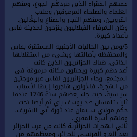
فمنهم الفقراء الذين طردهم الجوع، ومنهم
العلماء والصلحاء المرموقين وطلاب
القرويين، ومنهم التجار والصناع والبغَّالين.
وكان الشرفاء الفيلاليون ينزحون لمدينة فاس
بأعداد كبيرة.
5/ومن بين الجاليات الأجنبية المستقرة بفاس
والمحتفظة بأصالتها وبشيء من استقلالها
الذاتي، هناك الجزائريون الذين كانت
أعدادهم كبيرة ويحتلون مكانة مرموقة في
المجتمع. وجاء الجزائريون لفاس عبر موجتين
من الهجرة، فالأولون هاجروا إليها لأسباب
سياسية، حيث جاء بعضهم سنة 1746 عندما
ثارت تلمسان ضد يوسف باي ثم أيضا تحت
حكم مولاي سليمان عند ثورة أبي الشريف،
ومنهم أسرة المقري.
ثاني الهجرات الجزائرية كانت من غرب الجزائر
بعد الغزو الفرنسي للجزائر، ومعظمهم من