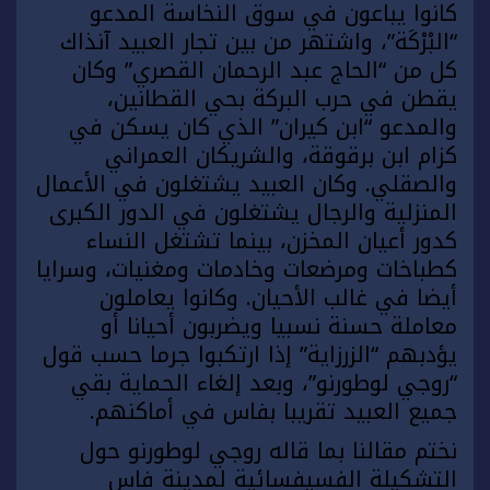
كانوا يباعون في سوق النخاسة المدعو
“البْرْكَة”، واشتهر من بين تجار العبيد آنذاك
كل من “الحاج عبد الرحمان القصري” وكان
يقطن في حرب البركة بحي القطانين،
والمدعو “ابن كيران” الذي كان يسكن في
كزام ابن برقوقة، والشريكان العمراني
والصقلي. وكان العبيد يشتغلون في الأعمال
المنزلية والرجال يشتغلون في الدور الكبرى
كدور أعيان المخزن، بينما تشتغل النساء
كطباخات ومرضعات وخادمات ومغنيات، وسرايا
أيضا في غالب الأحيان. وكانوا يعاملون
معاملة حسنة نسبيا ويضربون أحيانا أو
يؤدبهم “الزرزاية” إذا ارتكبوا جرما حسب قول
“روجي لوطورنو”، وبعد إلغاء الحماية بقي
جميع العبيد تقريبا بفاس في أماكنهم.
نختم مقالنا بما قاله روجي لوطورنو حول
التشكيلة الفسيفسائية لمدينة فاس