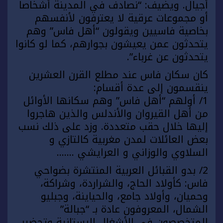
أجيال. ويضيف: “نصادف في المدينة أشخاصا
أو مجموعات عرقية لا يعترفون لأنفسهم
بخاصية فاسيين ويقولون “أهل فاس” وهم
يتحدثون عمن يعيشون بجوارهم، كما لو كانوا
يتحدثون عن غرباء”.
كان سكان فاس عند مطلع القرن العشرين
ينقسمون إلى عدة أقسام:
1/ أولهم “أهل فاس” وهم سكانها الأوائل
من أهل القيروان والأندلس والذين هاجروا
إليها خلال حقب متعددة. وزد على ذلك نسب
بعض العائلات لمدن مغربية كالتازي و
السلاوي والوزاني و العرايشي …….
2/ بدو القبائل العربية المنتشرة بضواحي
فاس: كأولاد الحاج، والشراردة، وشراكة،
وحميان، وأولاد جامع، والحياينة، وجبليو
الشمال، المعروفون عادة بـ “جبالة”
المتخصصون في الأشغال البستانية وتحضير