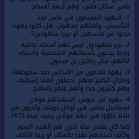
باقي سكان فاس، وهم أربعة أقسام:
1- اليهود المقيمون في فاس منذ
التأسيس، وأصلهم مجهول، هل كانوا يهودا
نزحوا من فلسطين أو بربرا متهودين؟
2- بربر متهودون ليس لهم أسماء عائلية
وإنما يدعون بأسمائهم الشخصية وأسماء
آبائهم، مثل رفائيل بن ميمون.
3- يهود قادمون من الأندلس بعد سقوطها،
ومازال الكثير منهم يحملون ألقابا إسبانية،
وهم كثيرون جدا وأهم عنصر بالملاح.
4- يهود من سوس، استقبلهم مولاي
اسماعيل بفاس في أوائل دولته، وآخرون من
تادلا جاؤوا في عهد مولاي رشيد سنة 1673.
كما كان بفاس فئة أخرى هم العبيد السود،
وكانت أعدادهم تقدر بالمئات أو ربما الآلاف.