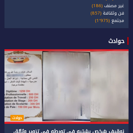
غير مصنف
(186)
فن وثقافة
(857)
مجتمع
(1٬975)
حوادث
حوادث
توقيف شخص يشتبه في تورطه في تزوير وثائق