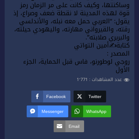
وساكنتها، وكيف كانت على مر الزمان رمز
قوة لهذه المدينة لا نقطة ضعف وصراع، إذ
يقول: “العربي حمل معه نبله، والأندلسي
رقته، والقيرواني مهارته، واليهودي حيلته،
والبربري صلابته”.
كتابة⁦✍️⁩أمين التواتي
المصدر :
روجي لوطورنو، فاس قبل الحماية، الجزء
الأول
عدد المشاهدات :
1٬771
Facebook
Twitter
Messenger
WhatsApp
Email