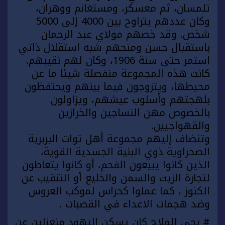
تلمسان، ثم معسكر، ومستغانم ووهران،
وكان عددهم يتراوح بين 4000 إلى 5000
شخص. وقد خصهم مولاي عبد الرحمان
باستقبال حسن ومنحهم شبه استقلال ذاتي
استمر حتى سنة 1906، وكان لهم نقيبهم.
كانت هذه المجموعة منفصلة شيئا ما عن
محيطها، ويتزوجون فيما بينهم ويحتفظون
بلهجتهم وأسلوب عيشهم، ويزاولون
بالخصوص مهن النساجين والخرازين
والقهواجيين.
وتنضاف إليهم مجموعة أهل توات البربرية
الصحراوية ذوي البنية الجسدية القوية،
الذين كانوا يبيعون الفحم، أو كانوا يتعاطون
لتجارة الزيت والسمن والخليع أو التنقيب عن
الكنوز ، كما عملوا كحراس لموكب العروس
وضد هجمات الاعداء في القصبات .
# بحي الملاح كان يسكن اليهود منعزلين عن