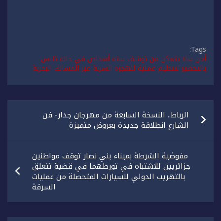
Tags:
أمن سلا يتمكن من توقيف ستة أشخاص في حالة تلبس
بالتحضير لتنظيم عملية للهجرة السرية عبر المسالك البحرية
تصفّح
الرباط.. النسخة السابعة من مهرجان جدار- فن
المقالات
الشارع انطلاقة جديدة بعروض متميزة
مفوضية الشرطة بميناء بني نصار توقف مواطنين
جزائريين للاشتباه في تورطهما في قضية تتعلق
بالتهريب الدولي للسيارات المتحصلة من عمليات
السرقة