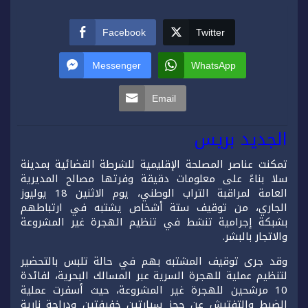
Facebook
Twitter
Messenger
WhatsApp
Email
الجديد بريس
تمكنت عناصر المصلحة الإقليمية للشرطة القضائية بمدينة
سلا بناءً على معلومات دقيقة وفرتها مصالح المديرية
العامة لمراقبة التراب الوطني، يوم الاثنين 18 يوليوز
الجاري، من توقيف ستة أشخاص يشتبه في ارتباطهم
بشبكة إجرامية تنشط في تنظيم الهجرة غير المشروعة
والاتجار بالبشر.
وقد جرى توقيف المشتبه بهم في حالة تلبس بالتحضير
لتنظيم عملية للهجرة السرية عبر المسالك البحرية، لفائدة
10 مرشحين للهجرة غير المشروعة، حيث أسفرت عملية
الضبط والتفتيش عن حجز سيارتين خفيفتين ودراجة نارية