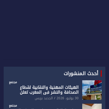
c
h
أحدث المنشورات
مجتمع
الهيئات المهنية والنقابية لقطاع
الصحافة والنشر في المغرب تعلن
رفضها القاطع لـ”أي أجندة انتخابية
30 يوليو، 2026
الجديد بريس
مُعدة على مقاس سياسي ومصلحي
ضيق”
مجتمع