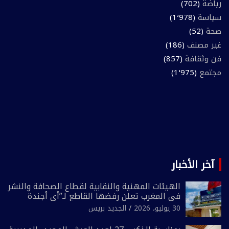
رياضة
(702)
سياسة
(1٬978)
صحة
(52)
غير مصنف
(186)
فن وثقافة
(857)
مجتمع
(1٬975)
آخر الأخبار
الهيئات المهنية والنقابية لقطاع الصحافة والنشر
في المغرب تعلن رفضها القاطع لـ”أي أجندة
انتخابية مُعدة على مقاس سياسي ومصلحي
30 يوليو، 2026
الجديد بريس
ضيق”