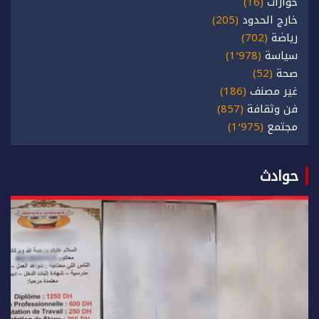
حوارات
(16)
خارج الحدود
(205)
رياضة
(702)
سياسة
(1٬978)
صحة
(52)
غير مصنف
(186)
فن وثقافة
(857)
مجتمع
(1٬975)
حوادث