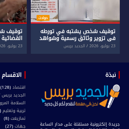
حوادث
توقيف شخص يشتبه في تورطه
توقيف شخ
في تزوير وثائق رسمية وشواهد
القضائية 
دراسية وعرضها للبيع بمقابل
الابتزاز ا
23 يوليو، 2026
الجديد بريس
23 يوليو، 2026
مادي.
في حق سا
نبذة
الاقسام
اقتصاد
(128)
الجديد بريس TV
السلامة المرو
تربية وتعليم
(445)
تمازيغت
(8)
جريدة إلكترونية مستقلة على مدار الساعة
جهات
(27)