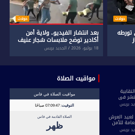
حوادث
حوادث
تورطه
بعد انتشار الفيديو.. ولاية أمن
أكادير توضح ملابسات شجار عنيف
جنسي
بين سائق وسيدتين
18 يوليو، 2026
الجديد بريس
مواقيت الصلاة
نقابية
نشر في
 القاطع
يد بريس
ة مُعدة على
لحي ضيق”
بمناسبة الذكرى 27 لعيد العرش
لعامة للأمن
 الجديد
يد بريس
احية بفاس