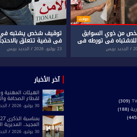
حوادث
ص من ذوي السوابق
توقيف شخص يشتبه في 
للاشتباه في تورطه في
في قضية تتعلق بالاحتجاز
لمقرون باعتداء جسدي
المقرون بارتكاب اعتداء 
الجديد بريس
23 يوليو، 2026
الجديد بريس
ئح أجنبي.
ومحاولة إضرام النار عمدا.
آخر الأخبار
الهيئات المهنية وال
لقطاع الصحافة وال
(309)
المغرب تعلن رفضها
30 يوليو، 2026
الجد
رية
(188)
لـ”أي أجندة انتخابي
مقاس سياسي ومص
المجيد.. المديرية ا
الوطني تفتتح المقر
30 يوليو، 2026
الجد
لفرقة الشرطة السي