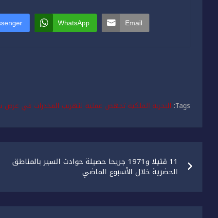
senger
WhatsApp
Email
Tags:
البحرية الملكية تجهض عملية لتهريب المخدرات في عرض س
تصفّح
11 قتيلا و1971 جريحا حصيلة حوادث السير بالمناطق
المقالات
الحضرية ‏خلال الأسبوع الماضي