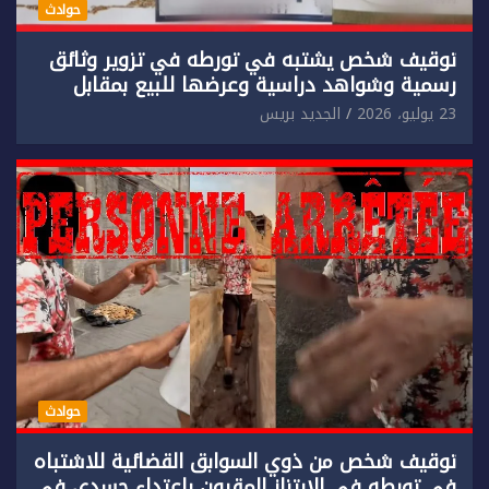
حوادث
توقيف شخص يشتبه في تورطه في تزوير وثائق
رسمية وشواهد دراسية وعرضها للبيع بمقابل
مادي.
23 يوليو، 2026
الجديد بريس
حوادث
توقيف شخص من ذوي السوابق القضائية للاشتباه
في تورطه في الابتزاز المقرون باعتداء جسدي في