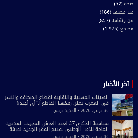
صحة
(52)
غير مصنف
(186)
فن وثقافة
(857)
مجتمع
(1٬975)
آخر الأخبار
الهيئات المهنية والنقابية لقطاع الصحافة والنشر
في المغرب تعلن رفضها القاطع لـ”أي أجندة
انتخابية مُعدة على مقاس سياسي ومصلحي
30 يوليو، 2026
الجديد بريس
ضيق”
بمناسبة الذكرى 27 لعيد العرش المجيد.. المديرية
العامة للأمن الوطني تفتتح المقر الجديد لفرقة
الشرطة السياحية بفاس
30 يوليو، 2026
الجديد بريس