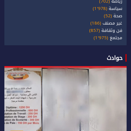
رياضة
(702)
سياسة
(1٬978)
صحة
(52)
غير مصنف
(186)
فن وثقافة
(857)
مجتمع
(1٬975)
حوادث