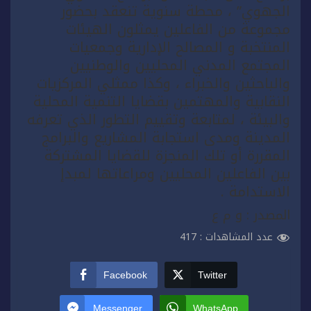
الجهوي” ، محطة سنوية تنعقد بحضور
مجموعة من الفاعلين يمثلون الهيئات
المنتخبة و المصالح الإدارية وجمعيات
المجتمع المدني المحليين والوطنيين
والباحثين والخبراء ، وكذا ممثلي المركزيات
النقابية والمهتمين بقضايا التنمية المحلية
والبيئة ، لمتابعة وتقييم التطور الذي تعرفه
المدينة ومدى استجابة المشاريع والبرامج
المقررة أو تلك المنجزة للقضايا المشتركة
بين الفاعلين المحليين ومراعاتها لمبدإ
الاستدامة .
المصدر : و م ع
عدد المشاهدات :
417
Facebook
Twitter
Messenger
WhatsApp