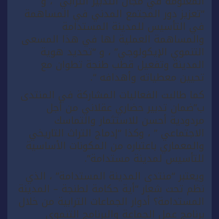
المعلومة في مجال التدبير الترابي” ، و
“تعزيز دور المجتمع المدني في المساهمة
في التأسيس للمدينة المستدامة
والمساهمة العملية لها في هذا المسعى
التنموي الإيكولوجي” ، و “تحديد هوية
المدينة وتفعيل قطب طنجة تطوان مع
تحيين معطياته وأهدافه “.
كما طالبت الفعاليات المشاركة في المنتدى
ب”ضمان تدبير حضاري عقلاني من أجل
مردودية أحسن للاستثمار والتماسك
الاجتماعي ” ، وكذا “إدماج التراث التاريخي
والمعماري باعتباره من المكونات الأساسية
للتأسيس لمدينة مستدامة”.
ويعتبر “منتدى المدينة المستدامة” ، الذي
نظم تحت شعار “أية حكامة لطنجة – المدينة
المستدامة؟ أدوار الجماعات الترابية من خلال
برنامج عمل الجماعة والبرنامج التنموي