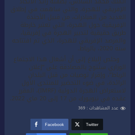
الملك محمد السادس، بصفته رائد الاتحاد
الإفريقي للهجرة، والتي ساهمت في إطلاق
العديد من المبادرات، من قبيل الأجندة
الإفريقية حول الهجرة، التي تعتبر خارطة
طريق حقيقية لتدبير الهجرة في إفريقيا،
والمرصد الإفريقي للهجرة، الذي تم افتتاحه
سنة 2020، بالرباط.
وخلص البلاغ إلى أن أشغال هذا الاجتماع
الوزاري ستُتوج بالمصادقة على “إعلان
الرباط”، وإقرار توصيات من قبل البلدان
الرائدة، في ضوء التحضير للمنتدى الأول
لاستعراض الهجرة الدولية (IMRF)، المقرر
عقده في نيويورك من 17 إلى 20 ماي 2022.
عدد المشاهدات :
369
Facebook
Twitter