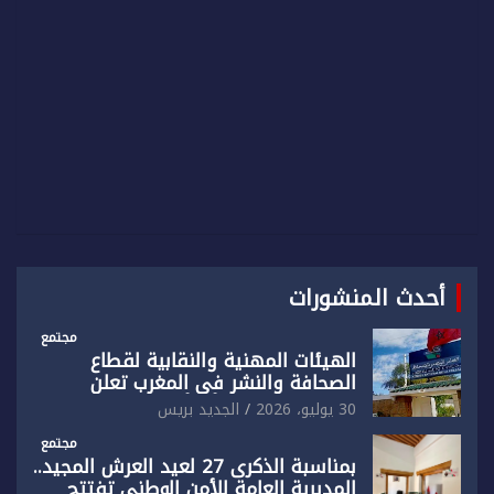
h
أحدث المنشورات
مجتمع
الهيئات المهنية والنقابية لقطاع
الصحافة والنشر في المغرب تعلن
رفضها القاطع لـ”أي أجندة انتخابية
30 يوليو، 2026
الجديد بريس
مُعدة على مقاس سياسي ومصلحي
ضيق”
مجتمع
بمناسبة الذكرى 27 لعيد العرش المجيد..
المديرية العامة للأمن الوطني تفتتح