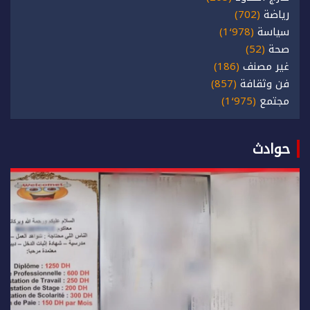
رياضة
(702)
سياسة
(1٬978)
صحة
(52)
غير مصنف
(186)
فن وثقافة
(857)
مجتمع
(1٬975)
حوادث