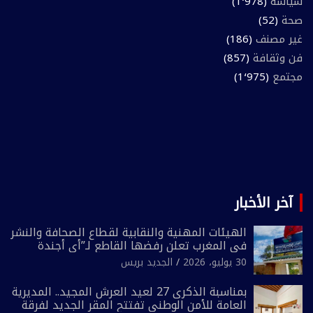
سياسة
(1٬978)
صحة
(52)
غير مصنف
(186)
فن وثقافة
(857)
مجتمع
(1٬975)
آخر الأخبار
الهيئات المهنية والنقابية لقطاع الصحافة والنشر
في المغرب تعلن رفضها القاطع لـ”أي أجندة
انتخابية مُعدة على مقاس سياسي ومصلحي
30 يوليو، 2026
الجديد بريس
ضيق”
بمناسبة الذكرى 27 لعيد العرش المجيد.. المديرية
العامة للأمن الوطني تفتتح المقر الجديد لفرقة