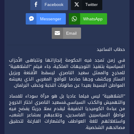
Facebook
Twitter
Messenger
WhatsApp
Email
حطاب الساعيد
في زمن تمجد فيه الحكومة إنجازاتها وتتباهى الأحزاب
السياسية بتنفيذ التوجيهات الملكية، جاء فيلم “الشلاهبية”
للمخرج والممثل سعيد الناصري ليسقط الأقنعة ويزيل
الستار ويكشف وجها صادما للواقع المغربي الذي يعيشه
المواطن البسيط بعيدا عن صالونات النخبة وخطب البرلمان.
“الشلاهبية” ليس فيلما عاديا بل هو مرآة سوداء للفساد
والتهميش والكذب السياسي.فسعيد الناصري اختار الخروج
من عباءة الكوميديا الخفيفة ليقدم عملا جريئا يفضح فيه
تواطؤ السياسيين الفاسدين، وتلاعبهم بمشاعر الشعب،
واستغلالهم للغة العواطف والشعارات الفارغة لتحقيق
مصالحهم الشخصية.