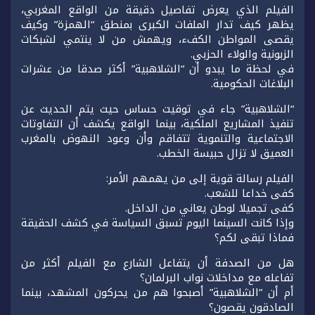
الفيلم الذي يعرض تفاصيل دقيقة من الواقع المغربي،
يظهر كيف تدار الملفات الكبرى بمنطق “الهمزة” وكيف
يقصى المواطن الكفء، ويهمش من لا ينتمي لشبكات
الزبونية والولاء الحزبي.
في لحظة ما يبدو أن “الشلاهبية” أكثر صدقا من عشرات
البلاغات الحكومية.
“الشلاهبية” جاء في توقيت حساس حيث يتم الحديث عن
تنفيذ المشاريع الملكية، بينما الواقع يكشف أن التفاوتات
الاجتماعية والتنموية تتفاقم وأن وعود النهوض بالمغرب
العميق لا تزال حبيسة الخطب.
الفيلم رسالة قوية إلى من يهمهم الأمر:
كفى خداعا للشعب.
كفى تجميلا لوطن يعاني من الداخل.
وإذا كانت السينما اليوم تسبق السياسة في كشف الحقيقة
فماذا تبقى لكم؟
هل من الصدفة أن يتفاعل الشارع مع الفيلم أكثر من
تفاعله مع مداخلات نواب البرلمان؟
أم أن “الشلاهبية” أصبحوا هم من يحركون المشهد، بينما
الصادقون يقصون؟