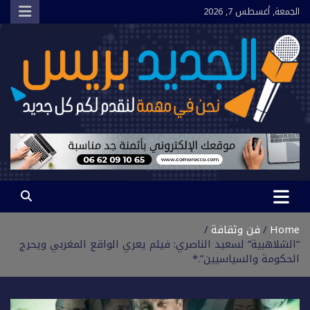
Ski
الجمعة, أغسطس 7, 2026
t
conten
الجديد بريس
نحن في مهمة لنقدم لكم كل جديد
Home
فن وثقافة
“الشلاهبية” لسعيد الناصري: فيلم يعري الواقع المغربي ويحرج
الحكومة والسياسيين”.*