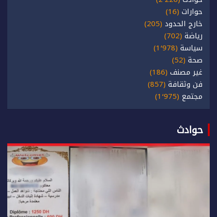
حوارات
(16)
خارج الحدود
(205)
رياضة
(702)
سياسة
(1٬978)
صحة
(52)
غير مصنف
(186)
فن وثقافة
(857)
مجتمع
(1٬975)
حوادث