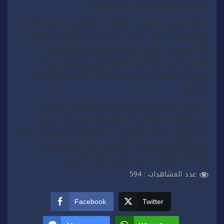
مرشحا للهجرة غير الشرعية.
كما جرى، اليوم الأربعاء، حوالي الساعة 2
والنصف صباحا جنوب مدينة طرفاية، إيقاف
34 مرشحا خلال إحباط محاولة للهجرة
السرية، وحجز قارب مطاطي ومحرك و 7
براميل للبنزين من سعة 25 لترا لكل واحد
منهم.
يذكر أن المصالح الأمنية كثفت، مؤخرا،
عملياتها لمكافحة الهجرة السرية على
مستوى جهة العيون – الساقية الحمراء، مما
مكنها من إيقاف العديد من المرشحين
وإنقاذ قوارب في عرض مياه البحر.
عدد المشاهدات :
594
Facebook
Twitter