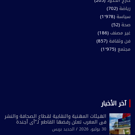
خارج الحدود
(205)
رياضة
(702)
سياسة
(1٬978)
صحة
(52)
غير مصنف
(186)
فن وثقافة
(857)
مجتمع
(1٬975)
آخر الأخبار
الهيئات المهنية والنقابية لقطاع الصحافة والنشر
في المغرب تعلن رفضها القاطع لـ”أي أجندة
انتخابية مُعدة على مقاس سياسي ومصلحي
30 يوليو، 2026
الجديد بريس
ضيق”