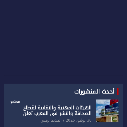
r
c
h
أحدث المنشورات
مجتمع
الهيئات المهنية والنقابية لقطاع
الصحافة والنشر في المغرب تعلن
رفضها القاطع لـ”أي أجندة انتخابية
30 يوليو، 2026
الجديد بريس
مُعدة على مقاس سياسي ومصلحي