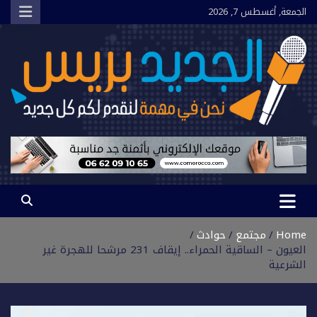
Ski
الجمعة, أغسطس 7, 2026
t
conten
الجديد بريس
نحن في مهمة لنقدم لكم كل جديد
Home
مجتمع
حوادث
العيون – الساقية الحمراء.. إيقاف 231 مرشحا للهجرة غير
الشرعية