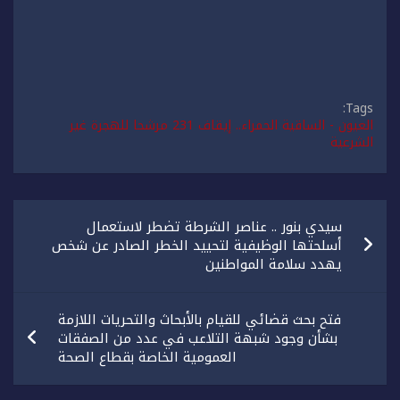
Tags:
العيون - الساقية الحمراء.. إيقاف 231 مرشحا للهجرة غير
الشرعية
تصفّح
سيدي بنور .. عناصر الشرطة تضطر لاستعمال
المقالات
أسلحتها الوظيفية لتحييد الخطر الصادر عن شخص
يهدد سلامة المواطنين
فتح بحث قضائي للقيام بالأبحاث والتحريات اللازمة
بشأن وجود شبهة التلاعب في عدد من الصفقات
العمومية الخاصة بقطاع الصحة