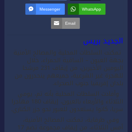
Messenger
WhatsApp
Email
الجديد بريس
تمكنت السلطات المحلية والمصالح الأمنية
بجهة العيون – الساقية الحمراء، خلال
اليومين الأخيرين، من إيقاف 231 مرشحا
للهجرة غير الشرعية، جميعهم ينحدرون من
بلدان إفريقيا جنوب الصحراء.
وأفادت السلطات المحلية بأنه تم، يومي
الثلاثاء والأربعاء بالعيون، إيقاف 180 مهاجرا
سريا، كانوا يستعدون للعبور نحو جزر الكناري.
وفي طرفاية، تمكنت المصالح الأمنية،
أمس الثلاثاء، من إيقاف مجموعة تضم 17