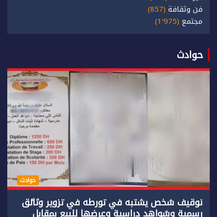
فن وثقافة
(857)
مجتمع
(1٬975)
حوادث
حوادث
توقيف شخص يشتبه في تورطه في تزوير وثائق
رسمية وشواهد دراسية وعرضها للبيع بمقابل