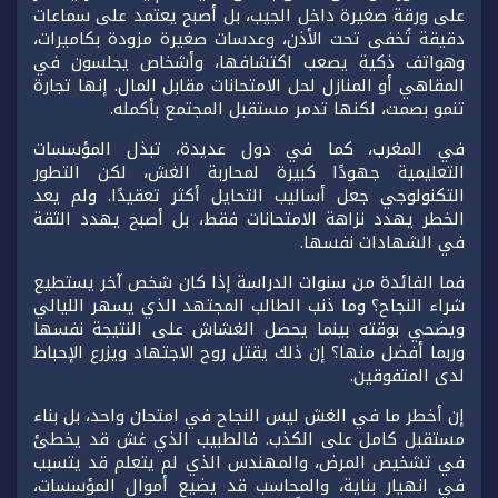
على ورقة صغيرة داخل الجيب، بل أصبح يعتمد على سماعات
دقيقة تُخفى تحت الأذن، وعدسات صغيرة مزودة بكاميرات،
وهواتف ذكية يصعب اكتشافها، وأشخاص يجلسون في
المقاهي أو المنازل لحل الامتحانات مقابل المال. إنها تجارة
تنمو بصمت، لكنها تدمر مستقبل المجتمع بأكمله.
في المغرب، كما في دول عديدة، تبذل المؤسسات
التعليمية جهودًا كبيرة لمحاربة الغش، لكن التطور
التكنولوجي جعل أساليب التحايل أكثر تعقيدًا. ولم يعد
الخطر يهدد نزاهة الامتحانات فقط، بل أصبح يهدد الثقة
في الشهادات نفسها.
فما الفائدة من سنوات الدراسة إذا كان شخص آخر يستطيع
شراء النجاح؟ وما ذنب الطالب المجتهد الذي يسهر الليالي
ويضحي بوقته بينما يحصل الغشاش على النتيجة نفسها
وربما أفضل منها؟ إن ذلك يقتل روح الاجتهاد ويزرع الإحباط
لدى المتفوقين.
إن أخطر ما في الغش ليس النجاح في امتحان واحد، بل بناء
مستقبل كامل على الكذب. فالطبيب الذي غش قد يخطئ
في تشخيص المرض، والمهندس الذي لم يتعلم قد يتسبب
في انهيار بناية، والمحاسب قد يضيع أموال المؤسسات،