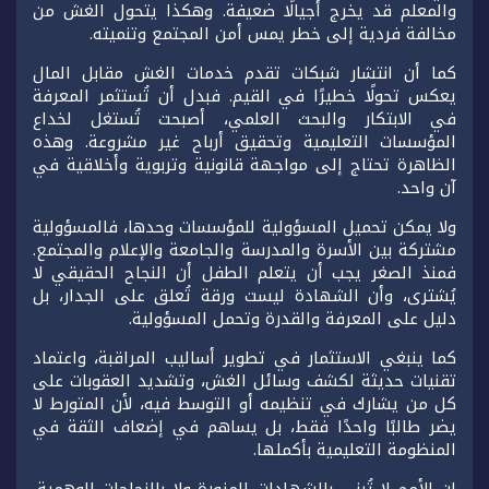
والمعلم قد يخرج أجيالًا ضعيفة. وهكذا يتحول الغش من
مخالفة فردية إلى خطر يمس أمن المجتمع وتنميته.
كما أن انتشار شبكات تقدم خدمات الغش مقابل المال
يعكس تحولًا خطيرًا في القيم. فبدل أن تُستثمر المعرفة
في الابتكار والبحث العلمي، أصبحت تُستغل لخداع
المؤسسات التعليمية وتحقيق أرباح غير مشروعة. وهذه
الظاهرة تحتاج إلى مواجهة قانونية وتربوية وأخلاقية في
آن واحد.
ولا يمكن تحميل المسؤولية للمؤسسات وحدها، فالمسؤولية
مشتركة بين الأسرة والمدرسة والجامعة والإعلام والمجتمع.
فمنذ الصغر يجب أن يتعلم الطفل أن النجاح الحقيقي لا
يُشترى، وأن الشهادة ليست ورقة تُعلق على الجدار، بل
دليل على المعرفة والقدرة وتحمل المسؤولية.
كما ينبغي الاستثمار في تطوير أساليب المراقبة، واعتماد
تقنيات حديثة لكشف وسائل الغش، وتشديد العقوبات على
كل من يشارك في تنظيمه أو التوسط فيه، لأن المتورط لا
يضر طالبًا واحدًا فقط، بل يساهم في إضعاف الثقة في
المنظومة التعليمية بأكملها.
إن الأمم لا تُبنى بالشهادات المزورة ولا بالنجاحات الوهمية،