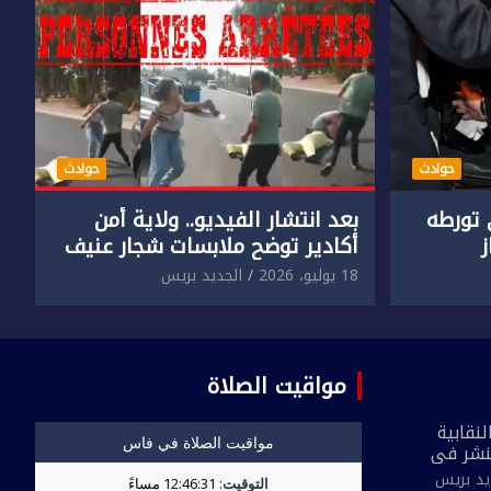
حوادث
حوادث
تورطه
بعد انتشار الفيديو.. ولاية أمن
أكادير توضح ملابسات شجار عنيف
جنسي
بين سائق وسيدتين
18 يوليو، 2026
الجديد بريس
مواقيت الصلاة
نقابية
نشر في
 القاطع
يد بريس