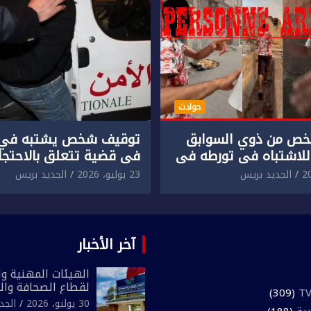
حوادث
ص من ذوي السوابق
توقيف شخص يشتبه في 
للاشتباه في تورطه في
في قضية تتعلق بالاحتجاز
لمقرون باعتداء جسدي
المقرون بارتكاب اعتداء 
الجديد بريس
23 يوليو، 2026
الجديد بريس
ئح أجنبي.
ومحاولة إضرام النار عمدا.
آخر الأخبار
الهيئات المهنية وال
لقطاع الصحافة وال
(309)
المغرب تعلن رفضها
30 يوليو، 2026
الجد