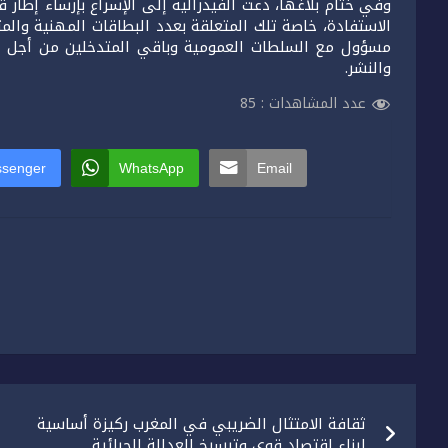
وفي ختام بلاغها، دعت الفيدرالية إلى الإسراع بإرساء إطار
الاستفادة، خاصة تلك المتعلقة بعدد البطاقات المهنية والمت
مسؤول مع السلطات العمومية وباقي المتدخلين من أجل 
والنشر.
عدد المشاهدات :
85
senger
WhatsApp
Email
تصفّح
ثقافة الامتثال الضريبي في المغرب ركيزة أساسية
المقالات
لبناء اقتصاد قوي وترسيخ العدالة الجبائية