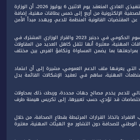
وأوضحت الفيدرالية، في بلاغ أصدرته عقب اجتماع مكتبها التنفيذي العادي المنعقد يوم الاثنين 6 يوليوز 2026، أن الوزارة
لصحفية الإلكترونية من أربع إلى خمس بطاقات مهنية، إضافة
 عن المقتضيات القانونية المنظمة للدعم، ويهدد مبدأ الأمن
وأكدت الهيئة المهنية أنها كانت قد عبرت، منذ صدور المرسوم الحكومي في دجنبر 2023 والقرار الوزاري المشترك في
لبطاقات المهنية، معتبرة أنها تثقل كاهل العديد من المقاولات
ة بمراجعتها بما يضمن المساواة وتكافؤ الفرص بين مختلف
باك التي يعرفها ملف الدعم العمومي، مشيرة إلى أن اعتماد
نظمات المهنية، ساهم في تعقيد الإشكالات القائمة بدل
لحالي للدعم يخدم مصالح جهات محددة، وربطت ذلك بمحاولات
 اختصاصات قد تؤدي، حسب تعبيرها، إلى تكريس هيمنة طرف
لانفراد باتخاذ القرارات المرتبطة بقطاع الصحافة، من خلال
الوطني للصحافة دون التشاور مع الهيئات المهنية، معتبرة