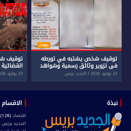
حوادث
توقيف شخص يشتبه في تورطه
توقيف شخ
في تزوير وثائق رسمية وشواهد
القضائية 
دراسية وعرضها للبيع بمقابل
الابتزاز ا
23 يوليو، 2026
الجديد بريس
23 يوليو، 2026
مادي.
في حق سا
نبذة
الاقسام
اقتصاد
(128)
الجديد بريس TV