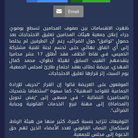
Email
ظهرت الانقسامات بين صفوف المحامين تسطع بوضوح،
جراء إعلان جمعية هيئات المحامين تعليق الاحتجاجات بعد
حصول “توافق” حول الضرائب، رغم أن الطرفين لم يخلصا
إلى أي اتفاق نهائي حتى تحسم لجنة تقنية مشتركة
الخميس، في نقاط الخلاف. فقد أطلق 17 عشر محاميا
يتقدمهم النقيب السابق لهيئة تطوان، محمد كمال
المهدي، عريضة تطالب بعقد اجتماع طارئ لمجلس الجمعية،
يوم السبت، إثر قرارها تعليق الاحتجاجات.
الموقعون على العريضة قالوا إن القرار “تحريف للإرادة
الجماعية للقواعد المهنية”، كما سموه “استخفافا بتضحيات
(المحامين) النضالية ” في مسعى إلى “رفض تحويل
(المحاماة) إلى مهنة لبيع الخدمات القانونية وجباية
الضرائب”.
التوقيعات تتزايد بنسبة كبيرة، كثير منها من هيئة الرباط،
لاستكمال النصاب القانوني لعدد الأعضاء الذين لهم حق
الدعوة إلى مجلس للجمعية.