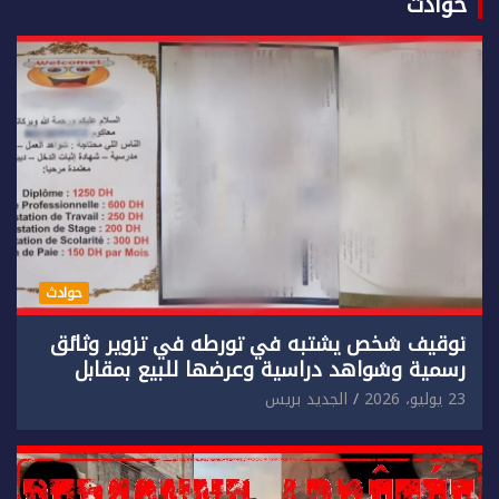
حوادث
حوادث
توقيف شخص يشتبه في تورطه في تزوير وثائق
رسمية وشواهد دراسية وعرضها للبيع بمقابل
مادي.
23 يوليو، 2026
الجديد بريس